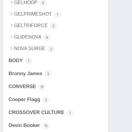
GELHOOP
9
GELPRIMESHOT
1
GELTRIFORCE
2
GLIDENOVA
4
NOVA SURGE
2
BODY
1
Bronny James
3
CONVERSE
13
Cooper Flagg
2
CROSSOVER CULTURE
1
Devin Booker
15