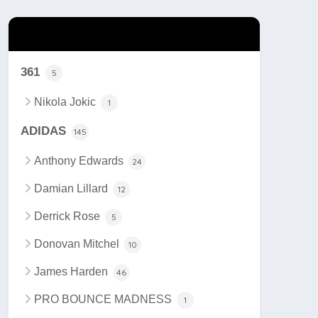
カテゴリー
361
5
Nikola Jokic
1
ADIDAS
145
Anthony Edwards
24
Damian Lillard
12
Derrick Rose
5
Donovan Mitchel
10
James Harden
46
PRO BOUNCE MADNESS
1