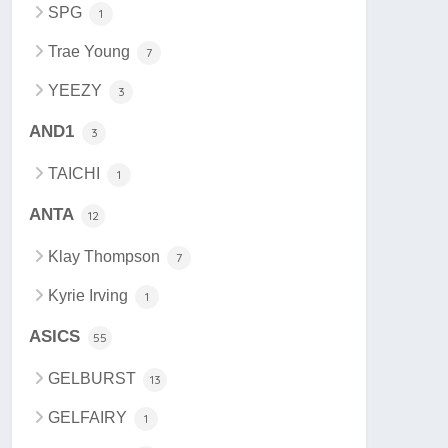
SPG
1
Trae Young
7
YEEZY
3
AND1
3
TAICHI
1
ANTA
12
Klay Thompson
7
Kyrie Irving
1
ASICS
55
GELBURST
13
GELFAIRY
1