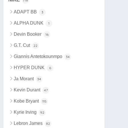
718
ADAPT BB
3
ALPHA DUNK
1
Devin Booker
16
G.T. Cut
22
Giannis Antetokounmpo
34
HYPER DUNK
6
Ja Morant
34
Kevin Durant
47
Kobe Bryant
115
Kyrie Irving
92
Lebron James
82