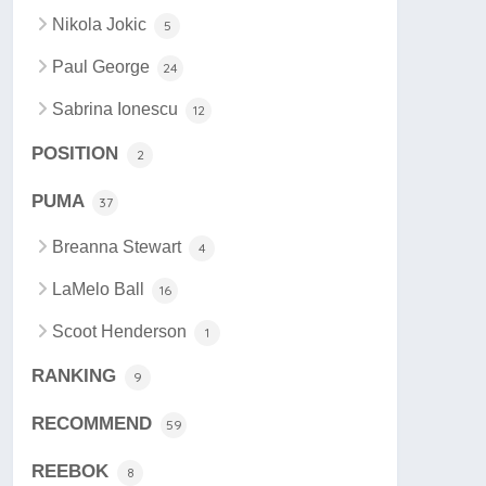
Nikola Jokic
5
Paul George
24
Sabrina Ionescu
12
POSITION
2
PUMA
37
Breanna Stewart
4
LaMelo Ball
16
Scoot Henderson
1
RANKING
9
RECOMMEND
59
REEBOK
8