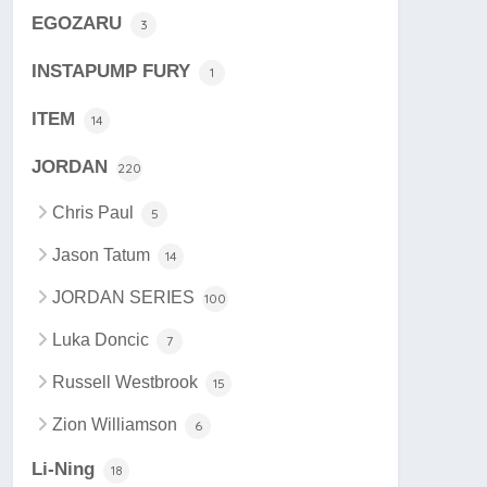
EGOZARU
3
INSTAPUMP FURY
1
ITEM
14
JORDAN
220
Chris Paul
5
Jason Tatum
14
JORDAN SERIES
100
Luka Doncic
7
Russell Westbrook
15
Zion Williamson
6
Li-Ning
18