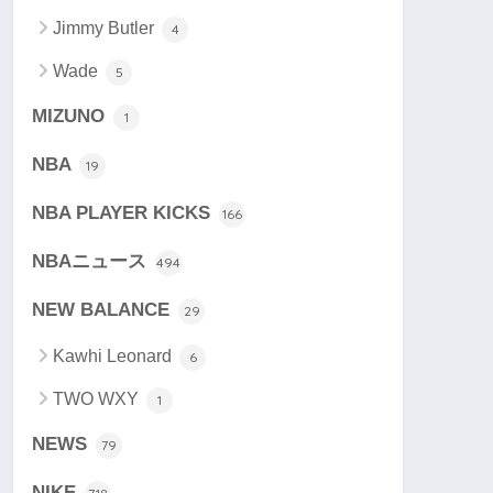
Jimmy Butler
4
Wade
5
MIZUNO
1
NBA
19
NBA PLAYER KICKS
166
NBAニュース
494
NEW BALANCE
29
Kawhi Leonard
6
TWO WXY
1
NEWS
79
NIKE