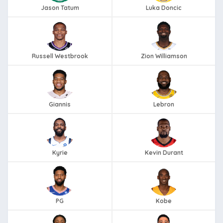
Jason Tatum
Luka Doncic
Russell Westbrook
Zion Williamson
Giannis
Lebron
Kyrie
Kevin Durant
PG
Kobe