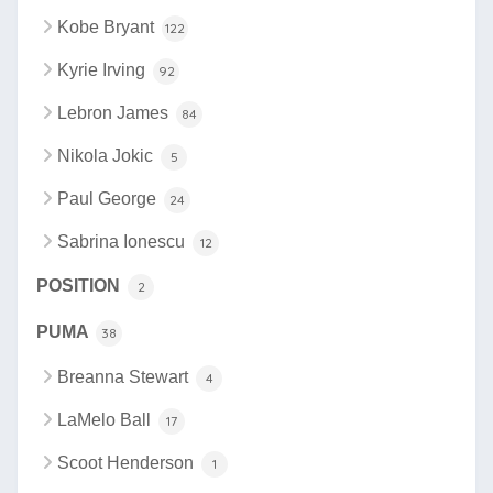
Kobe Bryant
122
Kyrie Irving
92
Lebron James
84
Nikola Jokic
5
Paul George
24
Sabrina Ionescu
12
POSITION
2
PUMA
38
Breanna Stewart
4
LaMelo Ball
17
Scoot Henderson
1