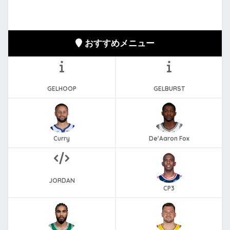
おすすめメニュー
GELHOOP
GELBURST
Curry
De'Aaron Fox
JORDAN
CP3