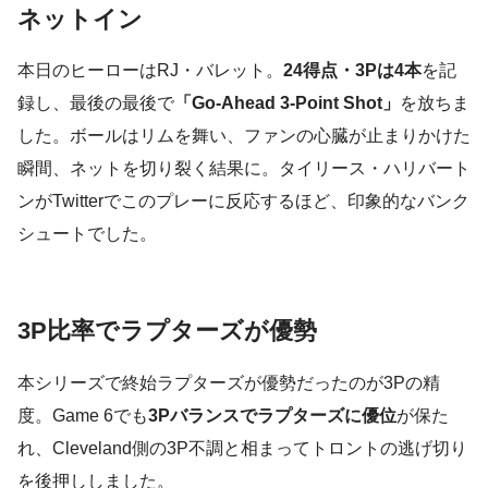
ネットイン
本日のヒーローはRJ・バレット。
24得点・3Pは4本
を記
録し、最後の最後で
「Go-Ahead 3-Point Shot」
を放ちま
した。ボールはリムを舞い、ファンの心臓が止まりかけた
瞬間、ネットを切り裂く結果に。タイリース・ハリバート
ンがTwitterでこのプレーに反応するほど、印象的なバンク
シュートでした。
3P比率でラプターズが優勢
本シリーズで終始ラプターズが優勢だったのが3Pの精
度。Game 6でも
3Pバランスでラプターズに優位
が保た
れ、Cleveland側の3P不調と相まってトロントの逃げ切り
を後押ししました。