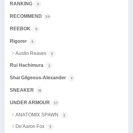
RANKING
9
RECOMMEND
59
REEBOK
9
Rigorer
5
Austin Reaves
5
Rui Hachimura
2
Shai Gilgeous-Alexander
4
SNEAKER
18
UNDER ARMOUR
57
ANATOMIX SPAWN
2
De'Aaron Fox
3