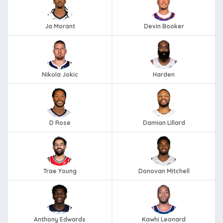
Ja Morant
Devin Booker
Nikola Jokic
Harden
D Rose
Damian Lillard
Trae Young
Donovan Mitchell
Anthony Edwards
Kawhi Leonard