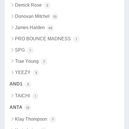
Derrick Rose
5
Donovan Mitchel
10
James Harden
46
PRO BOUNCE MADNESS
1
SPG
1
Trae Young
7
YEEZY
3
AND1
3
TAICHI
1
ANTA
12
Klay Thompson
7