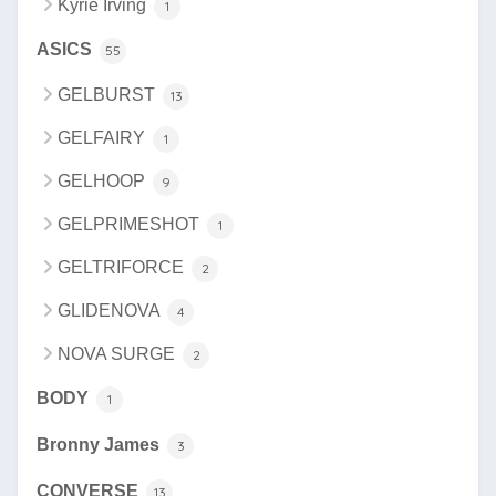
Kyrie Irving
1
ASICS
55
GELBURST
13
GELFAIRY
1
GELHOOP
9
GELPRIMESHOT
1
GELTRIFORCE
2
GLIDENOVA
4
NOVA SURGE
2
BODY
1
Bronny James
3
CONVERSE
13