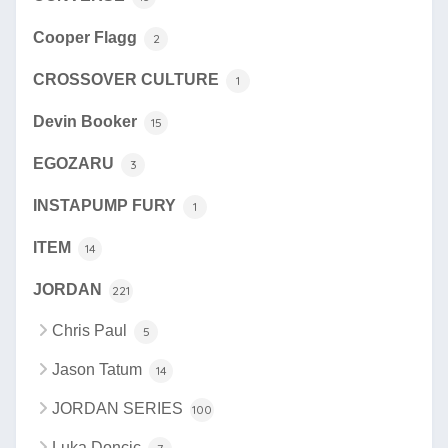
Cooper Flagg
2
CROSSOVER CULTURE
1
Devin Booker
15
EGOZARU
3
INSTAPUMP FURY
1
ITEM
14
JORDAN
221
Chris Paul
5
Jason Tatum
14
JORDAN SERIES
100
Luka Doncic