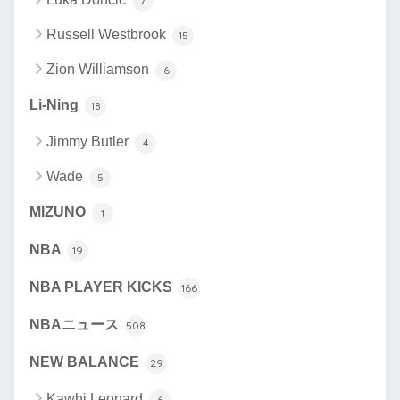
7
Russell Westbrook
15
Zion Williamson
6
Li-Ning
18
Jimmy Butler
4
Wade
5
MIZUNO
1
NBA
19
NBA PLAYER KICKS
166
NBAニュース
508
NEW BALANCE
29
Kawhi Leonard
6