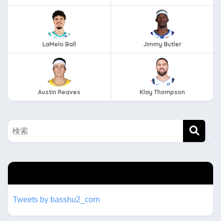
LaMelo Ball
Jimmy Butler
Austin Reaves
Klay Thompson
twitterもフォローしてね！！
Tweets by basshu2_com