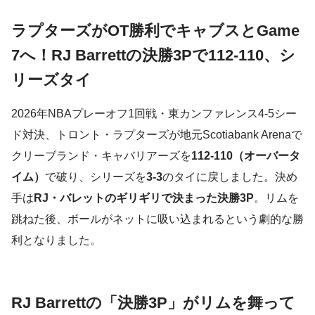
ラプターズがOT勝利でキャブスとGame
7へ！RJ Barrettの決勝3Pで112-110、シ
リーズタイ
2026年NBAプレーオフ1回戦・東カンファレンス4-5シー
ド対決、トロント・ラプターズが地元Scotiabank Arenaで
クリーブランド・キャバリアーズを
112-110（オーバータ
イム）
で破り、シリーズを
3-3
のタイに戻しました。決め
手は
RJ・バレットのギリギリで決まった決勝3P
。リムを
跳ねた後、ボールがネットに吸い込まれるという劇的な勝
利となりました。
RJ Barrettの「決勝3P」がリムを舞って