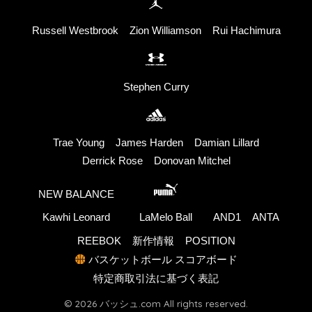
Russell Westbrook
Zion Williamson
Rui Hachimura
Stephen Curry
Trae Young
James Harden
Damian Lillard
Derrick Rose
Donovan Mitchel
NEW BALANCE
Kawhi Leonard
LaMelo Ball
AND1
ANTA
REEBOK
新作情報
POSITION
バスケットボール スコアボード
特定商取引法に基づく表記
© 2026 バッシュ.com All rights reserved.