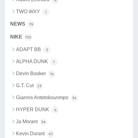
TWO WXY
1
NEWS
79
NIKE
730
ADAPT BB
3
ALPHA DUNK
1
Devin Booker
16
G.T. Cut
23
Giannis Antetokounmpo
34
HYPER DUNK
6
Ja Morant
34
Kevin Durant
47