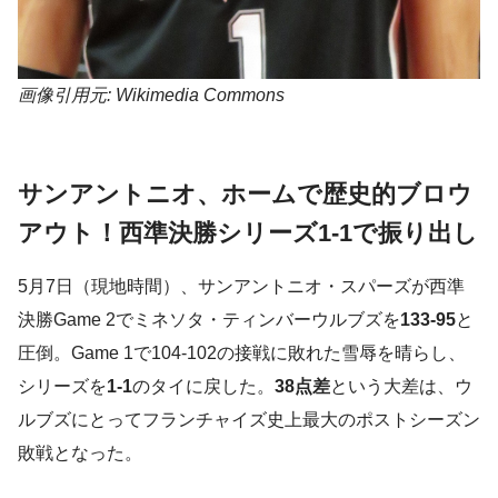
画像引用元: Wikimedia Commons
サンアントニオ、ホームで歴史的ブロウ
アウト！西準決勝シリーズ1-1で振り出し
5月7日（現地時間）、サンアントニオ・スパーズが西準
決勝Game 2でミネソタ・ティンバーウルブズを
133-95
と
圧倒。Game 1で104-102の接戦に敗れた雪辱を晴らし、
シリーズを
1-1
のタイに戻した。
38点差
という大差は、ウ
ルブズにとってフランチャイズ史上最大のポストシーズン
敗戦となった。