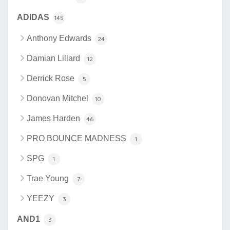
ADIDAS
145
Anthony Edwards
24
Damian Lillard
12
Derrick Rose
5
Donovan Mitchel
10
James Harden
46
PRO BOUNCE MADNESS
1
SPG
1
Trae Young
7
YEEZY
3
AND1
3