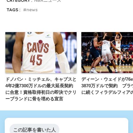
CATEGORY :
NBAニュース
TAGS :
news
ドノバン・ミッチェル、キャブスと
ディーン・ウェイドが76e
4年2億7300万ドルの最大延長契約
3870万ドルで契約 ブラ
に合意！資格取得初日の即決でクリ
に続くフィラデルフィア
ーブランドに骨を埋める宣言
この記事を書いた人