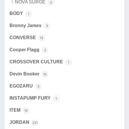
NOVA SURGE
2
BODY
1
Bronny James
3
CONVERSE
13
Cooper Flagg
2
CROSSOVER CULTURE
1
Devin Booker
15
EGOZARU
3
INSTAPUMP FURY
1
ITEM
14
JORDAN
221