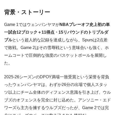
背景・ストーリー
Game 1ではウェンバンヤマが
NBAプレーオフ史上初の単
一試合12ブロック＋11得点・15リバウンドのトリプルダ
ブル
という超人的な記録を達成しながら、Spursは2点差
で敗戦。Game 2はその雪辱戦という意味合いも強く、ホ
ームコートで圧倒的な強度のバスケットボールを展開し
た。
2025-26シーズンのDPOY満場一致受賞という栄誉を背負
ったウェンバンヤマは、わずか26分の出場で個人スタッ
ツ以上にチーム全体のディフェンス意識を引き上げ、ウル
ブズのオフェンスを完全に封じ込めた。アンソニー・エド
ワーズら主力を擁するウルブズだったが、Game 2では完