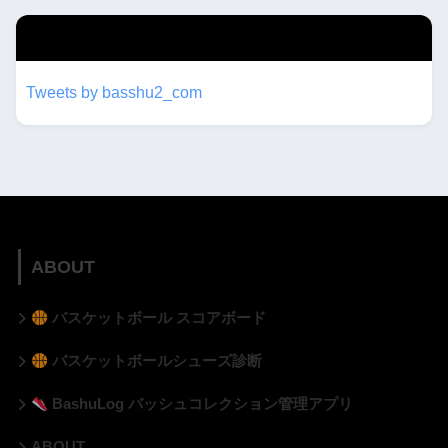
twitterもフォローしてね！！
Tweets by basshu2_com
ABOUT
バスケットボール スコアボード
バスケットボールシューズ診断
BashuLog バッシュコレクション管理アプリ
ABOUT