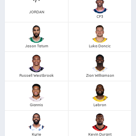
JORDAN
CP3
Jason Tatum
Luka Doncic
Russell Westbrook
Zion Williamson
Giannis
Lebron
Kyrie
Kevin Durant