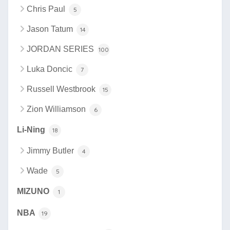
Chris Paul
5
Jason Tatum
14
JORDAN SERIES
100
Luka Doncic
7
Russell Westbrook
15
Zion Williamson
6
Li-Ning
18
Jimmy Butler
4
Wade
5
MIZUNO
1
NBA
19