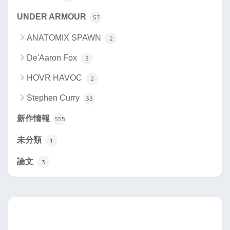
UNDER ARMOUR
57
ANATOMIX SPAWN
2
De'Aaron Fox
3
HOVR HAVOC
2
Stephen Curry
33
新作情報
555
未分類
1
論文
3