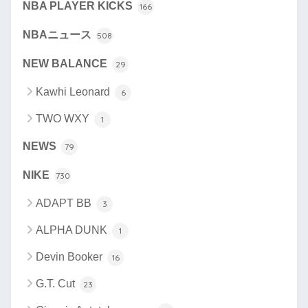
NBA PLAYER KICKS
166
NBAニュース
508
NEW BALANCE
29
Kawhi Leonard
6
TWO WXY
1
NEWS
79
NIKE
730
ADAPT BB
3
ALPHA DUNK
1
Devin Booker
16
G.T. Cut
23