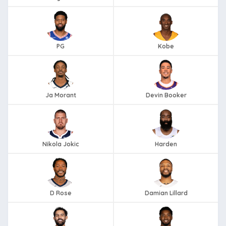
PG
Kobe
Ja Morant
Devin Booker
Nikola Jokic
Harden
D Rose
Damian Lillard