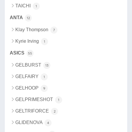
TAICHI
1
ANTA
12
Klay Thompson
7
Kyrie Irving
1
ASICS
55
GELBURST
13
GELFAIRY
1
GELHOOP
9
GELPRIMESHOT
1
GELTRIFORCE
2
GLIDENOVA
4