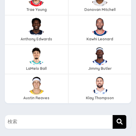
Trae Young
Donovan Mitchell
Anthony Edwards
Kawhi Leonard
LaMelo Ball
Jimmy Butler
Austin Reaves
Klay Thompson