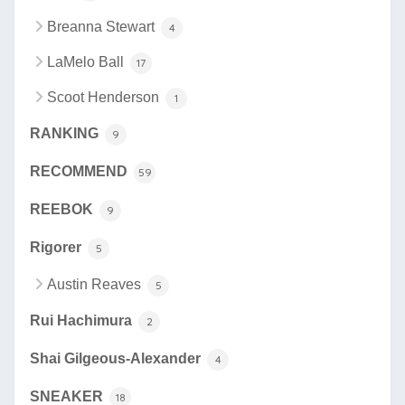
Breanna Stewart
4
LaMelo Ball
17
Scoot Henderson
1
RANKING
9
RECOMMEND
59
REEBOK
9
Rigorer
5
Austin Reaves
5
Rui Hachimura
2
Shai Gilgeous-Alexander
4
SNEAKER
18