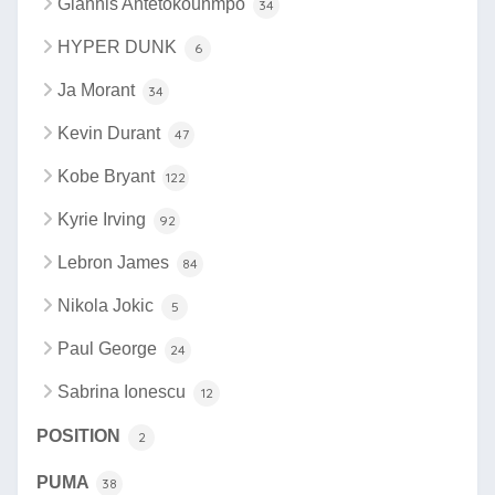
Giannis Antetokounmpo
34
HYPER DUNK
6
Ja Morant
34
Kevin Durant
47
Kobe Bryant
122
Kyrie Irving
92
Lebron James
84
Nikola Jokic
5
Paul George
24
Sabrina Ionescu
12
POSITION
2
PUMA
38