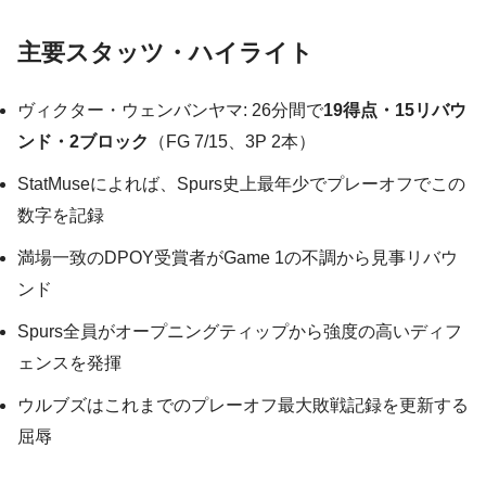
主要スタッツ・ハイライト
ヴィクター・ウェンバンヤマ: 26分間で
19得点・15リバウ
ンド・2ブロック
（FG 7/15、3P 2本）
StatMuseによれば、Spurs史上最年少でプレーオフでこの
数字を記録
満場一致のDPOY受賞者がGame 1の不調から見事リバウ
ンド
Spurs全員がオープニングティップから強度の高いディフ
ェンスを発揮
ウルブズはこれまでのプレーオフ最大敗戦記録を更新する
屈辱