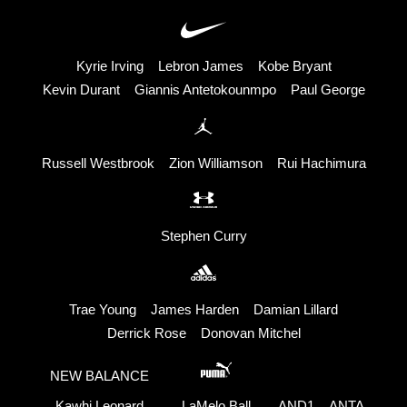
Kyrie Irving
Lebron James
Kobe Bryant
Kevin Durant
Giannis Antetokounmpo
Paul George
Russell Westbrook
Zion Williamson
Rui Hachimura
Stephen Curry
Trae Young
James Harden
Damian Lillard
Derrick Rose
Donovan Mitchel
NEW BALANCE
Kawhi Leonard
LaMelo Ball
AND1
ANTA