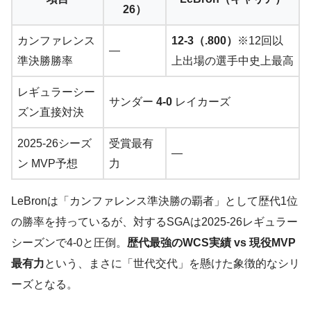
26）
カンファレンス
12-3（.800）
※12回以
—
準決勝勝率
上出場の選手中史上最高
レギュラーシー
サンダー
4-0
レイカーズ
ズン直接対決
2025-26シーズ
受賞最有
—
ン MVP予想
力
LeBronは「カンファレンス準決勝の覇者」として歴代1位
の勝率を持っているが、対するSGAは2025-26レギュラー
シーズンで4-0と圧倒。
歴代最強のWCS実績 vs 現役MVP
最有力
という、まさに「世代交代」を懸けた象徴的なシリ
ーズとなる。