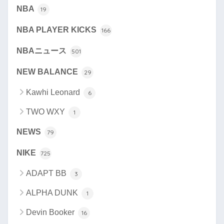
NBA
19
NBA PLAYER KICKS
166
NBAニュース
501
NEW BALANCE
29
Kawhi Leonard
6
TWO WXY
1
NEWS
79
NIKE
725
ADAPT BB
3
ALPHA DUNK
1
Devin Booker
16