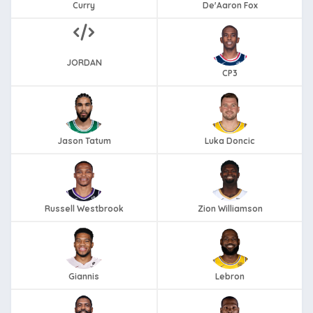
Curry
De'Aaron Fox
JORDAN
CP3
Jason Tatum
Luka Doncic
Russell Westbrook
Zion Williamson
Giannis
Lebron