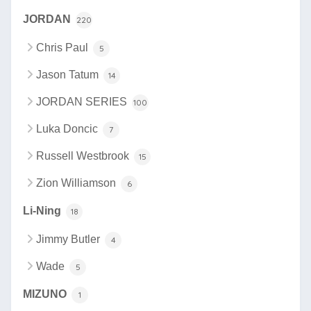
JORDAN
220
Chris Paul
5
Jason Tatum
14
JORDAN SERIES
100
Luka Doncic
7
Russell Westbrook
15
Zion Williamson
6
Li-Ning
18
Jimmy Butler
4
Wade
5
MIZUNO
1