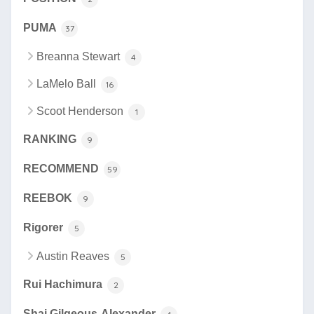
PUMA
37
Breanna Stewart
4
LaMelo Ball
16
Scoot Henderson
1
RANKING
9
RECOMMEND
59
REEBOK
9
Rigorer
5
Austin Reaves
5
Rui Hachimura
2
Shai Gilgeous-Alexander