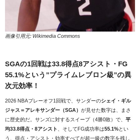
画像引用元: Wikimedia Commons
SGAの1回戦は33.8得点8アシスト・FG
55.1%という”プライムレブロン級”の異
次元効率！
2026 NBAプレーオフ1回戦で、サンダーの
シェイ・ギル
ジャス＝アレキサンダー（SGA）
が見せた数字は、まさ
に歴史的だ。サンズに対するスイープ（4勝0敗）で、
平
均33.8得点・8アシスト
、そしてFG成功率は
55.1%
とい
う、得点・アシスト・効率すべてが超一級の数字を残し