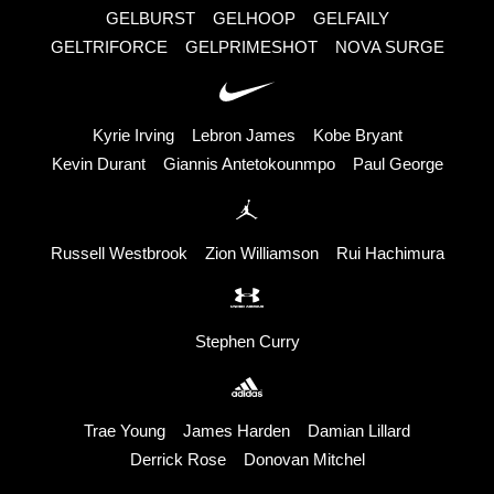
GELBURST
GELHOOP
GELFAILY
GELTRIFORCE
GELPRIMESHOT
NOVA SURGE
Kyrie Irving
Lebron James
Kobe Bryant
Kevin Durant
Giannis Antetokounmpo
Paul George
Russell Westbrook
Zion Williamson
Rui Hachimura
Stephen Curry
Trae Young
James Harden
Damian Lillard
Derrick Rose
Donovan Mitchel