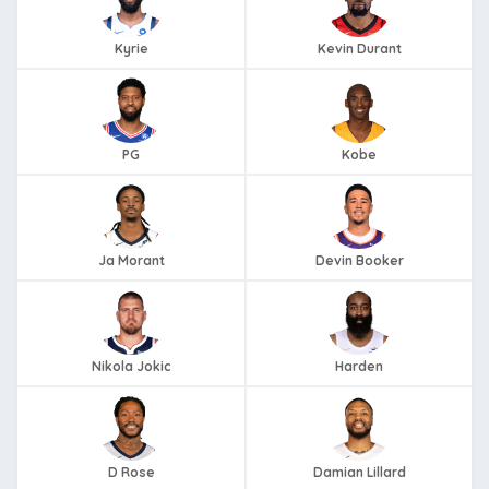
Kyrie
Kevin Durant
PG
Kobe
Ja Morant
Devin Booker
Nikola Jokic
Harden
D Rose
Damian Lillard