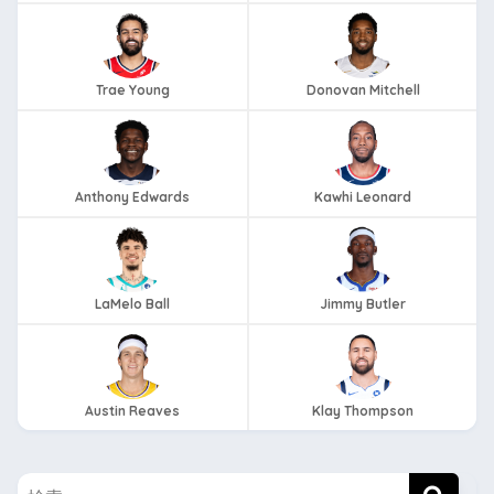
Trae Young
Donovan Mitchell
Anthony Edwards
Kawhi Leonard
LaMelo Ball
Jimmy Butler
Austin Reaves
Klay Thompson