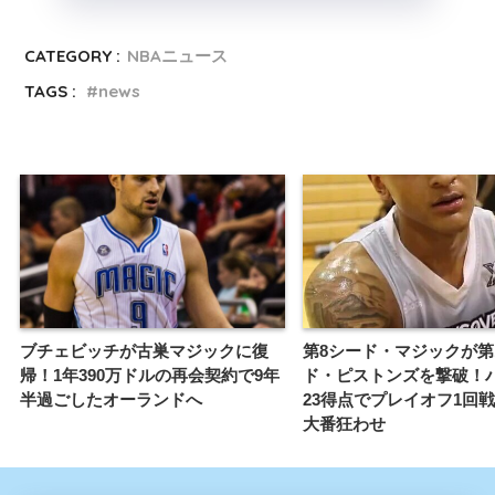
CATEGORY :
NBAニュース
TAGS :
news
ブチェビッチが古巣マジックに復
第8シード・マジックが第
帰！1年390万ドルの再会契約で9年
ド・ピストンズを撃破！
半過ごしたオーランドへ
23得点でプレイオフ1回戦G
大番狂わせ