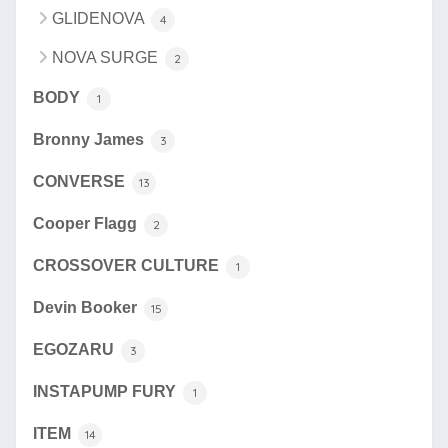
GLIDENOVA
4
NOVA SURGE
2
BODY
1
Bronny James
3
CONVERSE
13
Cooper Flagg
2
CROSSOVER CULTURE
1
Devin Booker
15
EGOZARU
3
INSTAPUMP FURY
1
ITEM
14