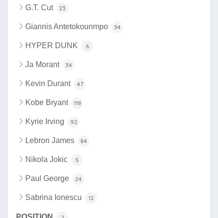
G.T. Cut
23
Giannis Antetokounmpo
34
HYPER DUNK
6
Ja Morant
34
Kevin Durant
47
Kobe Bryant
118
Kyrie Irving
92
Lebron James
84
Nikola Jokic
5
Paul George
24
Sabrina Ionescu
12
POSITION
2