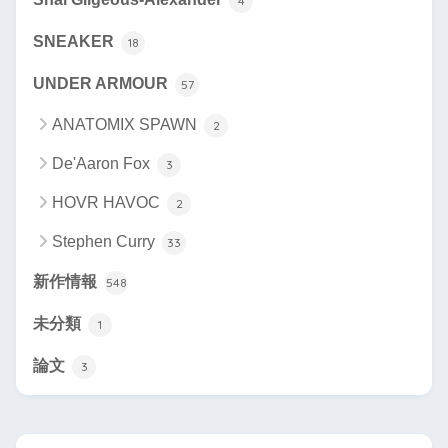
4
SNEAKER
18
UNDER ARMOUR
57
ANATOMIX SPAWN
2
De'Aaron Fox
3
HOVR HAVOC
2
Stephen Curry
33
新作情報
548
未分類
1
論文
3