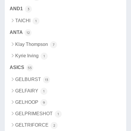
AND1
3
TAICHI
1
ANTA
12
Klay Thompson
7
Kyrie Irving
1
ASICS
55
GELBURST
13
GELFAIRY
1
GELHOOP
9
GELPRIMESHOT
1
GELTRIFORCE
2