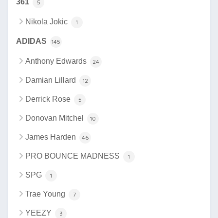
361
5
Nikola Jokic
1
ADIDAS
145
Anthony Edwards
24
Damian Lillard
12
Derrick Rose
5
Donovan Mitchel
10
James Harden
46
PRO BOUNCE MADNESS
1
SPG
1
Trae Young
7
YEEZY
3