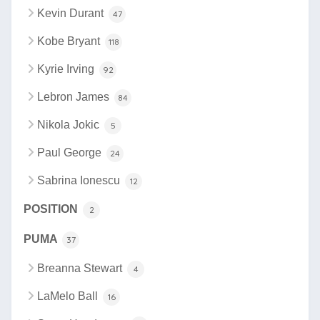
Kevin Durant
47
Kobe Bryant
118
Kyrie Irving
92
Lebron James
84
Nikola Jokic
5
Paul George
24
Sabrina Ionescu
12
POSITION
2
PUMA
37
Breanna Stewart
4
LaMelo Ball
16