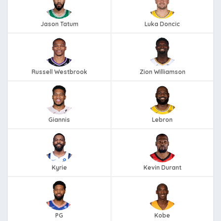
Jason Tatum
Luka Doncic
Russell Westbrook
Zion Williamson
Giannis
Lebron
Kyrie
Kevin Durant
PG
Kobe