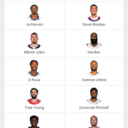
Ja Morant
Devin Booker
Nikola Jokic
Harden
D Rose
Damian Lillard
Trae Young
Donovan Mitchell