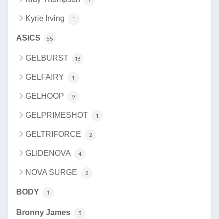
Kyrie Irving
1
ASICS
55
GELBURST
13
GELFAIRY
1
GELHOOP
9
GELPRIMESHOT
1
GELTRIFORCE
2
GLIDENOVA
4
NOVA SURGE
2
BODY
1
Bronny James
3