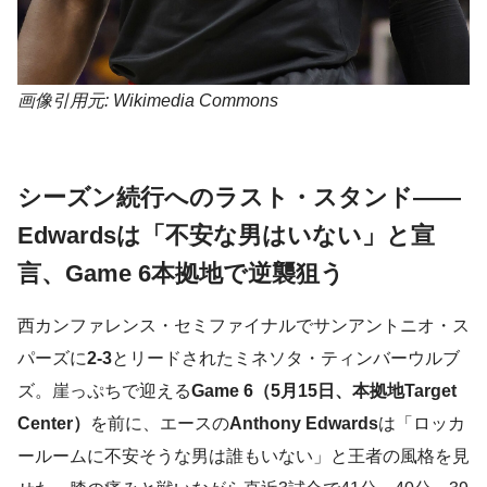
画像引用元: Wikimedia Commons
シーズン続行へのラスト・スタンド——
Edwardsは「不安な男はいない」と宣
言、Game 6本拠地で逆襲狙う
西カンファレンス・セミファイナルでサンアントニオ・ス
パーズに
2-3
とリードされたミネソタ・ティンバーウルブ
ズ。崖っぷちで迎える
Game 6（5月15日、本拠地Target
Center）
を前に、エースの
Anthony Edwards
は「ロッカ
ールームに不安そうな男は誰もいない」と王者の風格を見