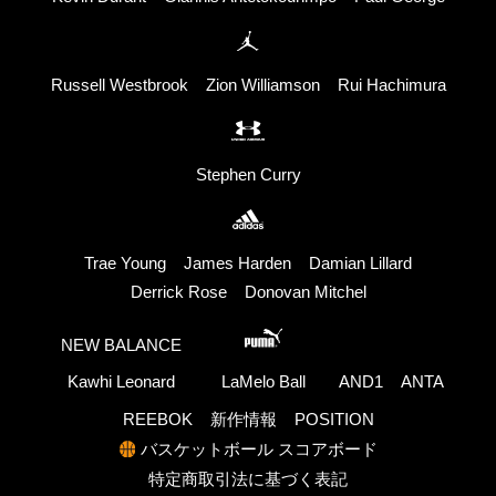
Russell Westbrook
Zion Williamson
Rui Hachimura
Stephen Curry
Trae Young
James Harden
Damian Lillard
Derrick Rose
Donovan Mitchel
NEW BALANCE
Kawhi Leonard
LaMelo Ball
AND1
ANTA
REEBOK
新作情報
POSITION
バスケットボール スコアボード
特定商取引法に基づく表記