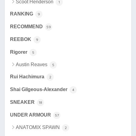
Scoot Henderson
1
RANKING
9
RECOMMEND
59
REEBOK
9
Rigorer
5
Austin Reaves
5
Rui Hachimura
2
Shai Gilgeous-Alexander
4
SNEAKER
18
UNDER ARMOUR
57
ANATOMIX SPAWN
2