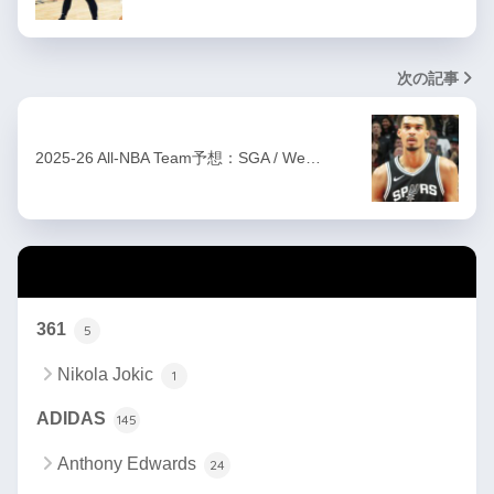
次の記事
2025-26 All-NBA Team予想：SGA / We…
カテゴリー
361
5
Nikola Jokic
1
ADIDAS
145
Anthony Edwards
24