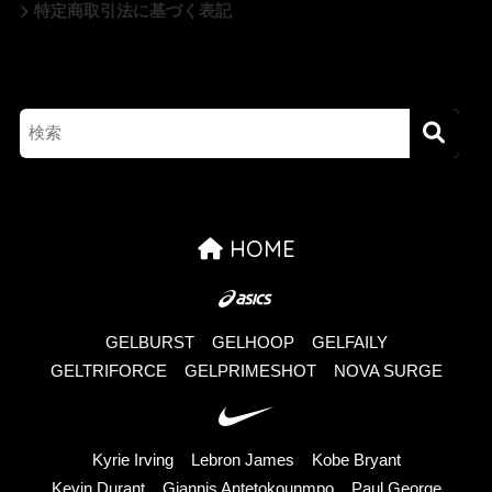
特定商取引法に基づく表記
HOME
GELBURST
GELHOOP
GELFAILY
GELTRIFORCE
GELPRIMESHOT
NOVA SURGE
Kyrie Irving
Lebron James
Kobe Bryant
Kevin Durant
Giannis Antetokounmpo
Paul George