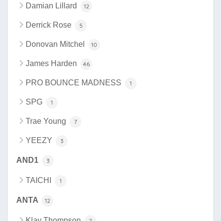
Damian Lillard
12
Derrick Rose
5
Donovan Mitchel
10
James Harden
46
PRO BOUNCE MADNESS
1
SPG
1
Trae Young
7
YEEZY
3
AND1
3
TAICHI
1
ANTA
12
Klay Thompson
7