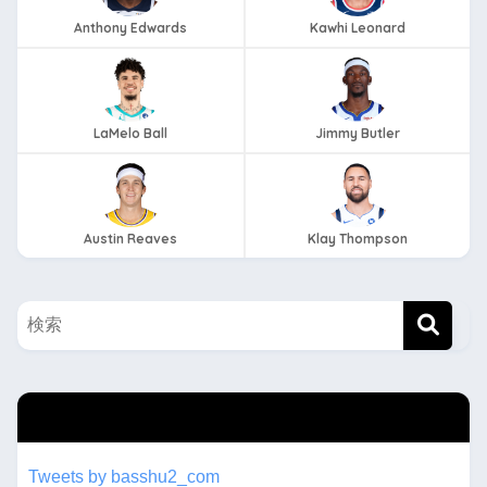
Anthony Edwards
Kawhi Leonard
LaMelo Ball
Jimmy Butler
Austin Reaves
Klay Thompson
twitterもフォローしてね！！
Tweets by basshu2_com