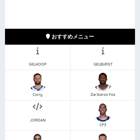
おすすめメニュー
GELHOOP
GELBURST
Curry
De'Aaron Fox
JORDAN
CP3