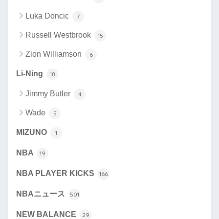
Luka Doncic
7
Russell Westbrook
15
Zion Williamson
6
Li-Ning
18
Jimmy Butler
4
Wade
5
MIZUNO
1
NBA
19
NBA PLAYER KICKS
166
NBAニュース
501
NEW BALANCE
29