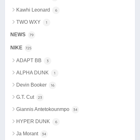
Kawhi Leonard
6
TWO WXY
1
NEWS
79
NIKE
725
ADAPT BB
3
ALPHA DUNK
1
Devin Booker
16
G.T. Cut
23
Giannis Antetokounmpo
34
HYPER DUNK
6
Ja Morant
34