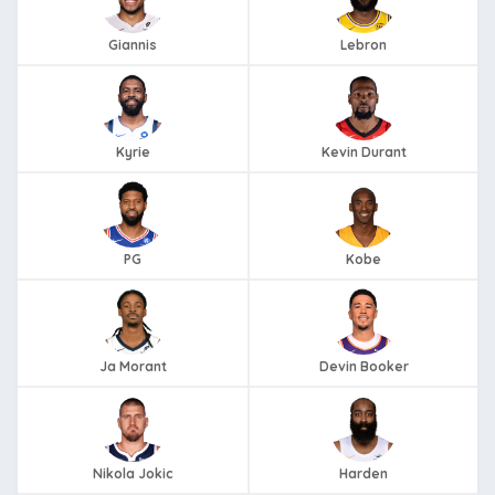
Giannis
Lebron
Kyrie
Kevin Durant
PG
Kobe
Ja Morant
Devin Booker
Nikola Jokic
Harden