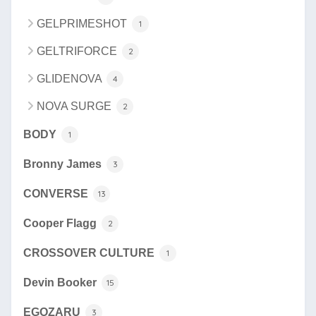
GELPRIMESHOT
1
GELTRIFORCE
2
GLIDENOVA
4
NOVA SURGE
2
BODY
1
Bronny James
3
CONVERSE
13
Cooper Flagg
2
CROSSOVER CULTURE
1
Devin Booker
15
EGOZARU
3