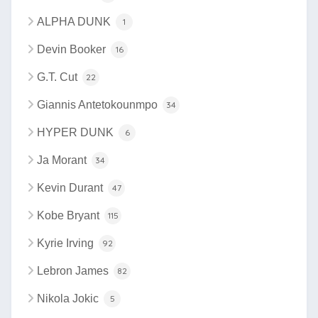
ALPHA DUNK
1
Devin Booker
16
G.T. Cut
22
Giannis Antetokounmpo
34
HYPER DUNK
6
Ja Morant
34
Kevin Durant
47
Kobe Bryant
115
Kyrie Irving
92
Lebron James
82
Nikola Jokic
5