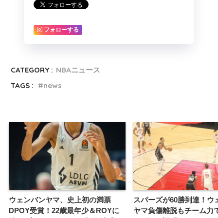
フォローする
CATEGORY :
NBAニュース
TAGS :
news
ウェンバンヤマ、史上初の満票
スパーズが60勝到達！ウ
DPOY受賞！22歳最年少＆ROYに
ヤマ負傷離脱もチーム力