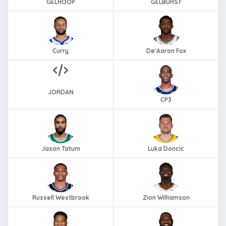
GELHOOP
GELBURST
Curry
De'Aaron Fox
JORDAN
CP3
Jason Tatum
Luka Doncic
Russell Westbrook
Zion Williamson