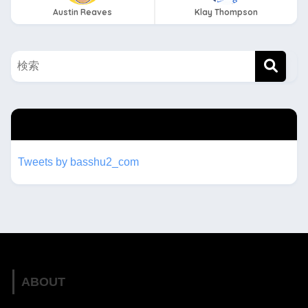
Austin Reaves
Klay Thompson
twitterもフォローしてね！！
Tweets by basshu2_com
ABOUT