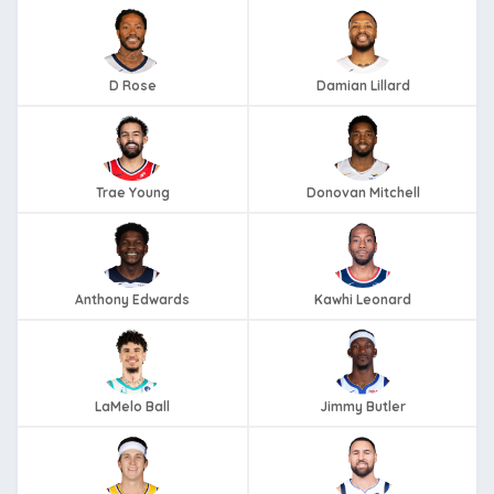
D Rose
Damian Lillard
Trae Young
Donovan Mitchell
Anthony Edwards
Kawhi Leonard
LaMelo Ball
Jimmy Butler