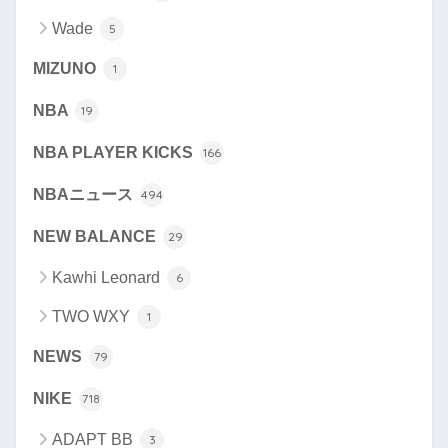
Wade
5
MIZUNO
1
NBA
19
NBA PLAYER KICKS
166
NBAニュース
494
NEW BALANCE
29
Kawhi Leonard
6
TWO WXY
1
NEWS
79
NIKE
718
ADAPT BB
3