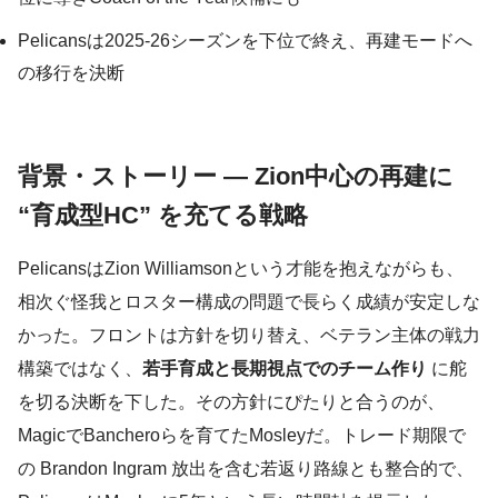
Pelicansは2025-26シーズンを下位で終え、再建モードへ
の移行を決断
背景・ストーリー — Zion中心の再建に
“育成型HC” を充てる戦略
PelicansはZion Williamsonという才能を抱えながらも、
相次ぐ怪我とロスター構成の問題で長らく成績が安定しな
かった。フロントは方針を切り替え、ベテラン主体の戦力
構築ではなく、
若手育成と長期視点でのチーム作り
に舵
を切る決断を下した。その方針にぴたりと合うのが、
MagicでBancheroらを育てたMosleyだ。トレード期限で
の Brandon Ingram 放出を含む若返り路線とも整合的で、