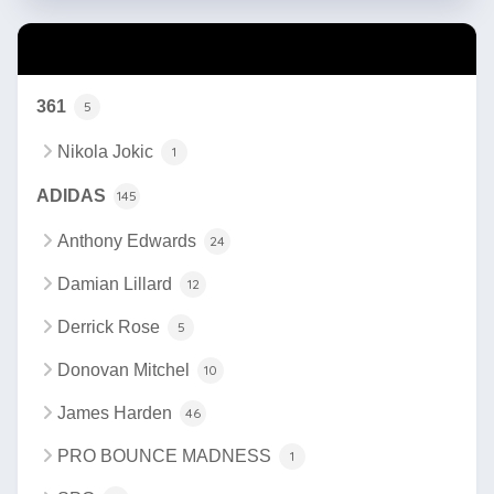
カテゴリー
361
5
Nikola Jokic
1
ADIDAS
145
Anthony Edwards
24
Damian Lillard
12
Derrick Rose
5
Donovan Mitchel
10
James Harden
46
PRO BOUNCE MADNESS
1