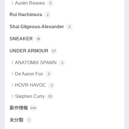
Austin Reaves
5
Rui Hachimura
2
Shai Gilgeous-Alexander
4
SNEAKER
18
UNDER ARMOUR
57
ANATOMIX SPAWN
2
De'Aaron Fox
3
HOVR HAVOC
2
Stephen Curry
33
新作情報
540
未分類
1