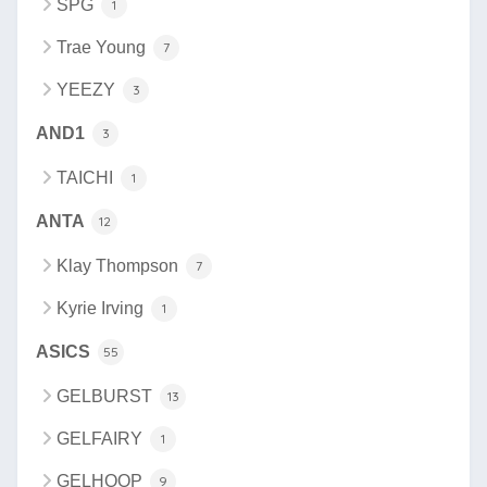
SPG
1
Trae Young
7
YEEZY
3
AND1
3
TAICHI
1
ANTA
12
Klay Thompson
7
Kyrie Irving
1
ASICS
55
GELBURST
13
GELFAIRY
1
GELHOOP
9