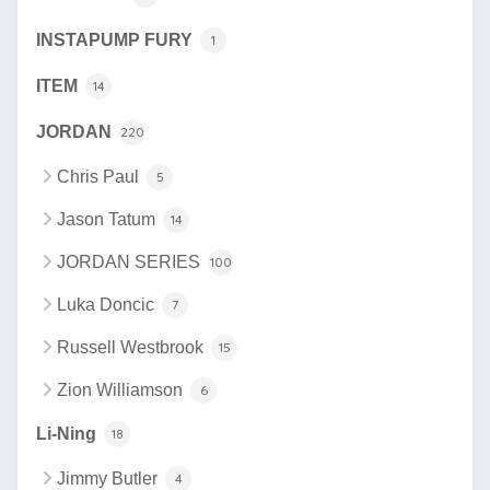
INSTAPUMP FURY
1
ITEM
14
JORDAN
220
Chris Paul
5
Jason Tatum
14
JORDAN SERIES
100
Luka Doncic
7
Russell Westbrook
15
Zion Williamson
6
Li-Ning
18
Jimmy Butler
4