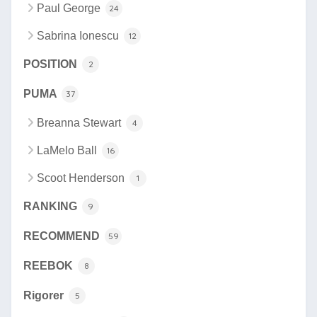
Paul George
24
Sabrina Ionescu
12
POSITION
2
PUMA
37
Breanna Stewart
4
LaMelo Ball
16
Scoot Henderson
1
RANKING
9
RECOMMEND
59
REEBOK
8
Rigorer
5