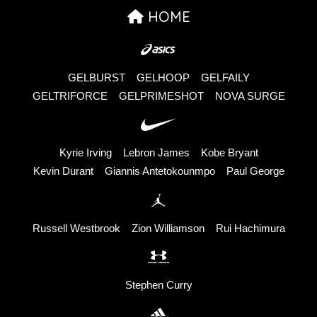
HOME
GELBURST
GELHOOP
GELFAILY
GELTRIFORCE
GELPRIMESHOT
NOVA SURGE
Kyrie Irving
Lebron James
Kobe Bryant
Kevin Durant
Giannis Antetokounmpo
Paul George
Russell Westbrook
Zion Williamson
Rui Hachimura
Stephen Curry