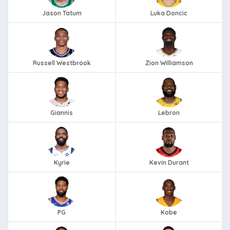
Jason Tatum
Luka Doncic
Russell Westbrook
Zion Williamson
Giannis
Lebron
Kyrie
Kevin Durant
PG
Kobe