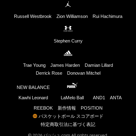
Russell Westbrook
Zion Williamson
Rui Hachimura
Stephen Curry
Trae Young
James Harden
Damian Lillard
Derrick Rose
Donovan Mitchel
NEW BALANCE
Kawhi Leonard
LaMelo Ball
AND1
ANTA
REEBOK
新作情報
POSITION
バスケットボール スコアボード
特定商取引法に基づく表記
© 2026 バッシュ.com All rights reserved.