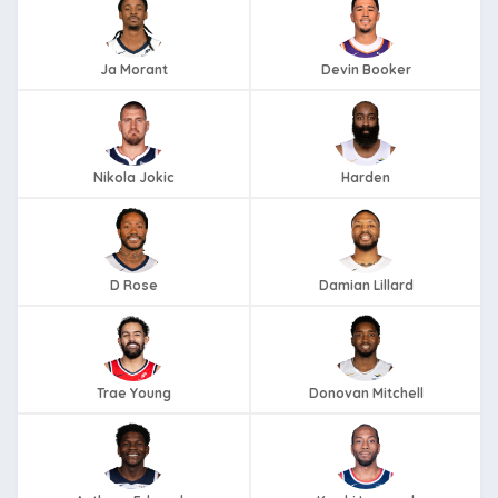
Ja Morant
Devin Booker
Nikola Jokic
Harden
D Rose
Damian Lillard
Trae Young
Donovan Mitchell