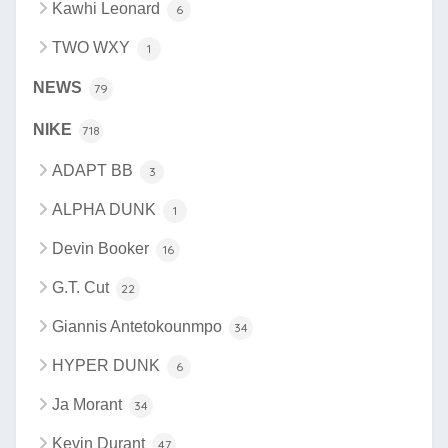
Kawhi Leonard
6
TWO WXY
1
NEWS
79
NIKE
718
ADAPT BB
3
ALPHA DUNK
1
Devin Booker
16
G.T. Cut
22
Giannis Antetokounmpo
34
HYPER DUNK
6
Ja Morant
34
Kevin Durant
47