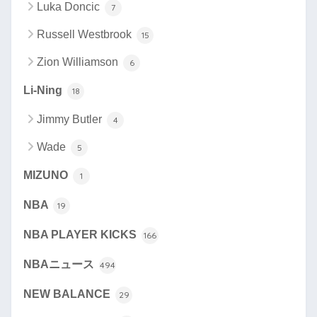
Luka Doncic
7
Russell Westbrook
15
Zion Williamson
6
Li-Ning
18
Jimmy Butler
4
Wade
5
MIZUNO
1
NBA
19
NBA PLAYER KICKS
166
NBAニュース
494
NEW BALANCE
29