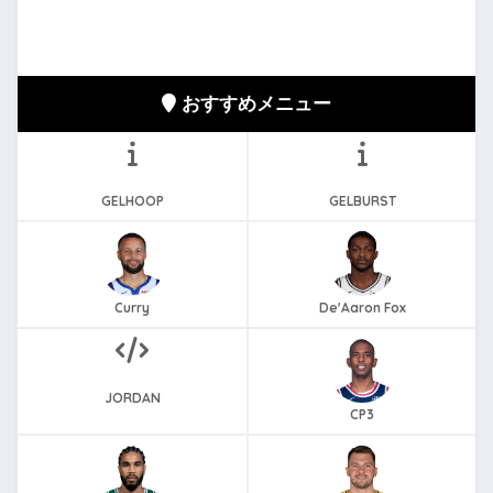
おすすめメニュー
GELHOOP
GELBURST
Curry
De'Aaron Fox
JORDAN
CP3