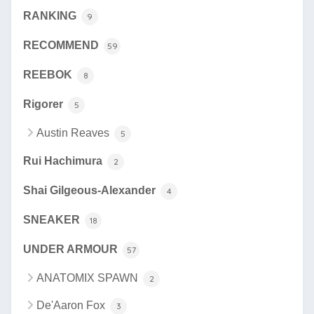
RANKING
9
RECOMMEND
59
REEBOK
8
Rigorer
5
Austin Reaves
5
Rui Hachimura
2
Shai Gilgeous-Alexander
4
SNEAKER
18
UNDER ARMOUR
57
ANATOMIX SPAWN
2
De'Aaron Fox
3