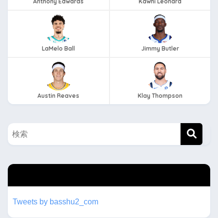
Anthony Edwards
Kawhi Leonard
LaMelo Ball
Jimmy Butler
Austin Reaves
Klay Thompson
twitterもフォローしてね！！
Tweets by basshu2_com