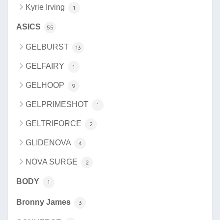
Kyrie Irving
1
ASICS
55
GELBURST
13
GELFAIRY
1
GELHOOP
9
GELPRIMESHOT
1
GELTRIFORCE
2
GLIDENOVA
4
NOVA SURGE
2
BODY
1
Bronny James
3