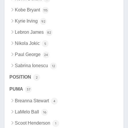
Kobe Bryant
115
Kyrie Irving
92
Lebron James
82
Nikola Jokic
5
Paul George
24
Sabrina Ionescu
12
POSITION
2
PUMA
37
Breanna Stewart
4
LaMelo Ball
16
Scoot Henderson
1