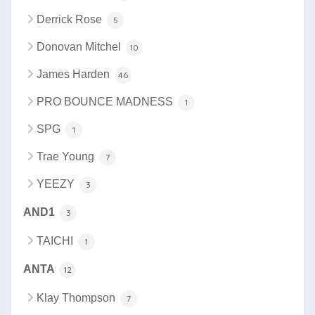
Derrick Rose
5
Donovan Mitchel
10
James Harden
46
PRO BOUNCE MADNESS
1
SPG
1
Trae Young
7
YEEZY
3
AND1
3
TAICHI
1
ANTA
12
Klay Thompson
7