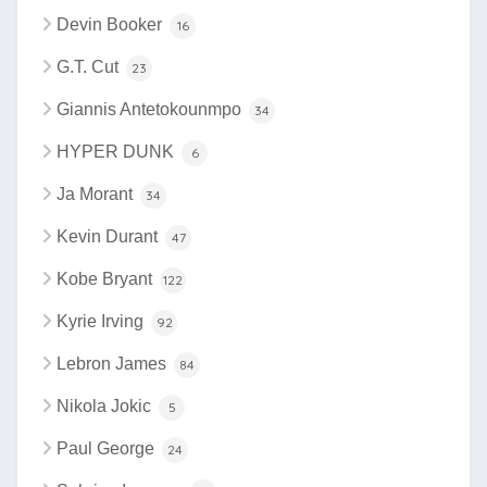
Devin Booker
16
G.T. Cut
23
Giannis Antetokounmpo
34
HYPER DUNK
6
Ja Morant
34
Kevin Durant
47
Kobe Bryant
122
Kyrie Irving
92
Lebron James
84
Nikola Jokic
5
Paul George
24