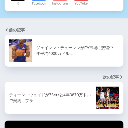
X
Facebook
Instagram
YouTube
前の記事
ジェイレン・デューレンがFA市場に残留中
年平均4000万ドル…
次の記事
ディーン・ウェイドが76ersと4年3870万ドル
で契約 ブラ…
カテゴリー