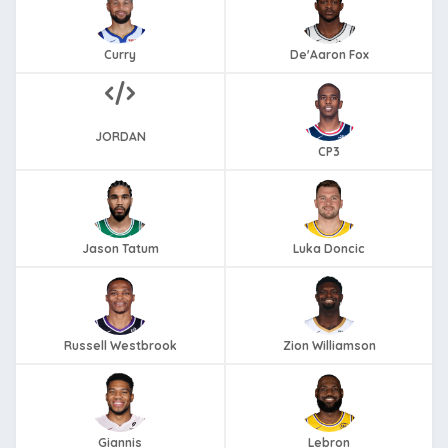
Curry
De'Aaron Fox
JORDAN
CP3
Jason Tatum
Luka Doncic
Russell Westbrook
Zion Williamson
Giannis
Lebron