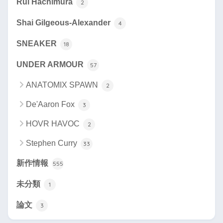
Rui Hachimura
2
Shai Gilgeous-Alexander
4
SNEAKER
18
UNDER ARMOUR
57
ANATOMIX SPAWN
2
De'Aaron Fox
3
HOVR HAVOC
2
Stephen Curry
33
新作情報
555
未分類
1
論文
3