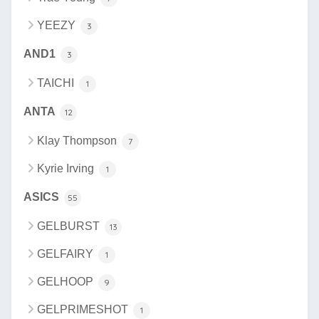
YEEZY
3
AND1
3
TAICHI
1
ANTA
12
Klay Thompson
7
Kyrie Irving
1
ASICS
55
GELBURST
13
GELFAIRY
1
GELHOOP
9
GELPRIMESHOT
1