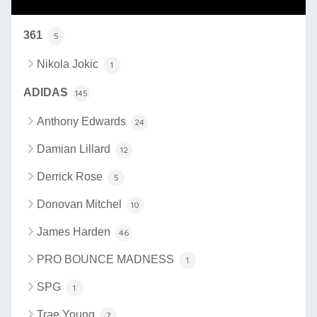
361
5
Nikola Jokic
1
ADIDAS
145
Anthony Edwards
24
Damian Lillard
12
Derrick Rose
5
Donovan Mitchel
10
James Harden
46
PRO BOUNCE MADNESS
1
SPG
1
Trae Young
7