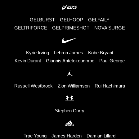
GELBURST
GELHOOP
GELFAILY
GELTRIFORCE
GELPRIMESHOT
NOVA SURGE
Kyrie Irving
Lebron James
Kobe Bryant
Kevin Durant
Giannis Antetokounmpo
Paul George
Russell Westbrook
Zion Williamson
Rui Hachimura
Stephen Curry
Trae Young
James Harden
Damian Lillard