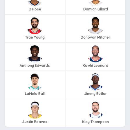
D Rose
Damian Lillard
Trae Young
Donovan Mitchell
Anthony Edwards
Kawhi Leonard
LaMelo Ball
Jimmy Butler
Austin Reaves
Klay Thompson