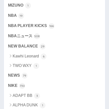
MIZUNO
1
NBA
19
NBA PLAYER KICKS
166
NBAニュース
508
NEW BALANCE
29
Kawhi Leonard
6
TWO WXY
1
NEWS
79
NIKE
730
ADAPT BB
3
ALPHA DUNK
1