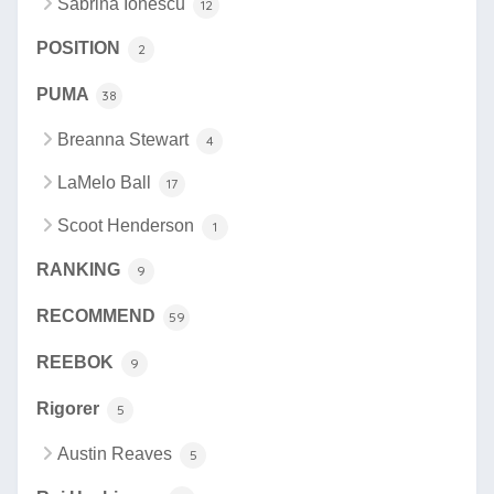
Sabrina Ionescu
12
POSITION
2
PUMA
38
Breanna Stewart
4
LaMelo Ball
17
Scoot Henderson
1
RANKING
9
RECOMMEND
59
REEBOK
9
Rigorer
5
Austin Reaves
5