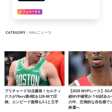
フォローする
CATEGORY :
NBAニュース
プリチャード32点爆発！セルティ
【2026 MVPレース】SG
クスが76ers第4戦を128-96で圧
続MVP確実か？65試合
倒、エンビード復帰も3-1と王手
の中、圧倒的な存在感で
終週へ