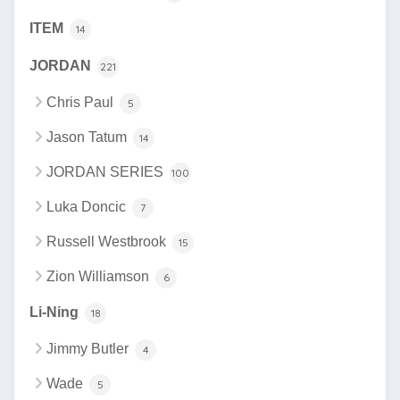
ITEM
14
JORDAN
221
Chris Paul
5
Jason Tatum
14
JORDAN SERIES
100
Luka Doncic
7
Russell Westbrook
15
Zion Williamson
6
Li-Ning
18
Jimmy Butler
4
Wade
5