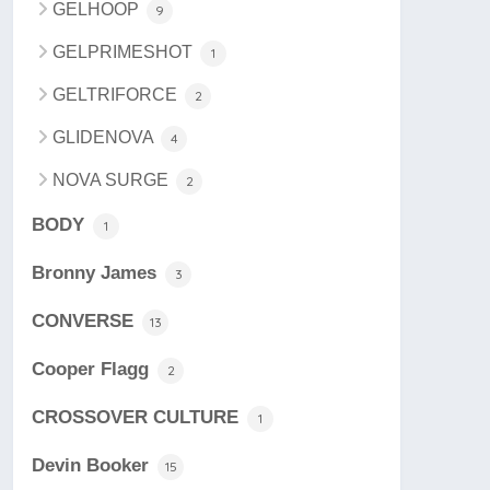
GELHOOP
9
GELPRIMESHOT
1
GELTRIFORCE
2
GLIDENOVA
4
NOVA SURGE
2
BODY
1
Bronny James
3
CONVERSE
13
Cooper Flagg
2
CROSSOVER CULTURE
1
Devin Booker
15