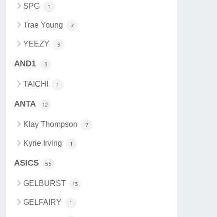
SPG
1
Trae Young
7
YEEZY
3
AND1
3
TAICHI
1
ANTA
12
Klay Thompson
7
Kyrie Irving
1
ASICS
55
GELBURST
13
GELFAIRY
1