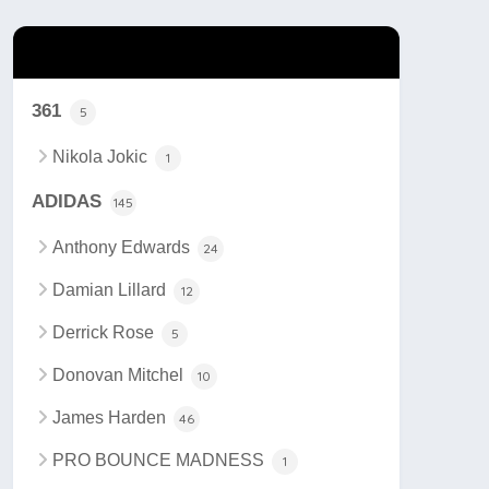
カテゴリー
361
5
Nikola Jokic
1
ADIDAS
145
Anthony Edwards
24
Damian Lillard
12
Derrick Rose
5
Donovan Mitchel
10
James Harden
46
PRO BOUNCE MADNESS
1