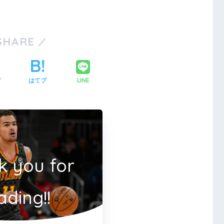
SHARE
LINE
ア
はてブ
k you for
ading!!