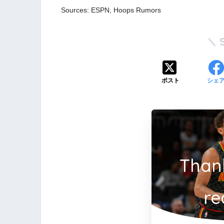
Sources: ESPN, Hoops Rumors
ポスト
シェ
Than
re