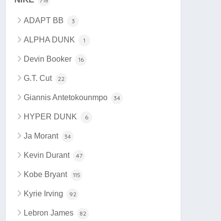
718
ADAPT BB
3
ALPHA DUNK
1
Devin Booker
16
G.T. Cut
22
Giannis Antetokounmpo
34
HYPER DUNK
6
Ja Morant
34
Kevin Durant
47
Kobe Bryant
115
Kyrie Irving
92
Lebron James
82