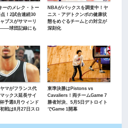
キーのメレク・トー
NBAがバックスを調査中！ヤ
得点！2試合連続30
ニス・アデトクンボの健康状
ャブスがサマーリ
態をめぐるチームとの対立が
——球団記録にも
深刻化
ヤマがフランス代
東準決勝はPistons vs
マックス延長サイ
Cavaliers！両チームGame 7
杯予選8月ウィンド
勝者対決、5月5日デトロイト
初戦は8月27日スロ
でGame 1開幕