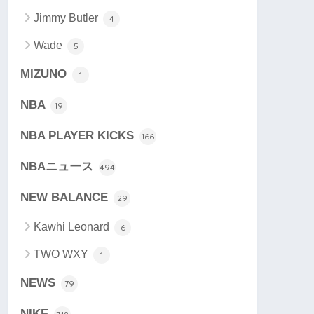
Jimmy Butler
4
Wade
5
MIZUNO
1
NBA
19
NBA PLAYER KICKS
166
NBAニュース
494
NEW BALANCE
29
Kawhi Leonard
6
TWO WXY
1
NEWS
79
NIKE