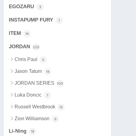
EGOZARU
3
INSTAPUMP FURY
1
ITEM
14
JORDAN
220
Chris Paul
5
Jason Tatum
14
JORDAN SERIES
100
Luka Doncic
7
Russell Westbrook
15
Zion Williamson
6
Li-Ning
18