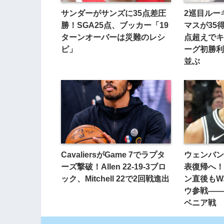
サンダーがサンズに35点差圧
2巡目ルー
勝！SGA25点、ブッカー「19
マスが35
ターンオーバーは災難のレシ
点超えでキ
ピ」
ーグ初勝利
並ぶ
CavaliersがGame 7でラプタ
ウェンバン
ーズ撃破！Allen 22-19-3ブロ
表復帰へ！
ック、Mitchell 22で2回戦進出
ン直後もW
ウ参戦——
ベニア戦