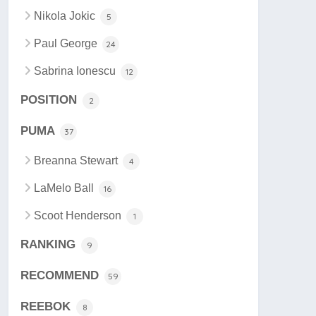
Nikola Jokic
5
Paul George
24
Sabrina Ionescu
12
POSITION
2
PUMA
37
Breanna Stewart
4
LaMelo Ball
16
Scoot Henderson
1
RANKING
9
RECOMMEND
59
REEBOK
8