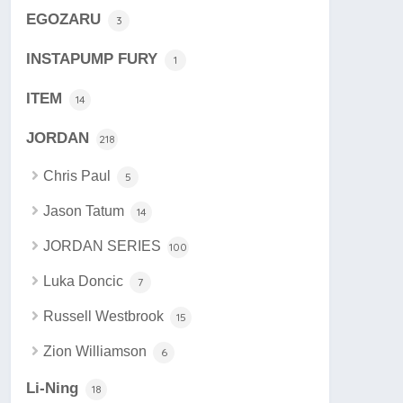
EGOZARU
3
INSTAPUMP FURY
1
ITEM
14
JORDAN
218
Chris Paul
5
Jason Tatum
14
JORDAN SERIES
100
Luka Doncic
7
Russell Westbrook
15
Zion Williamson
6
Li-Ning
18