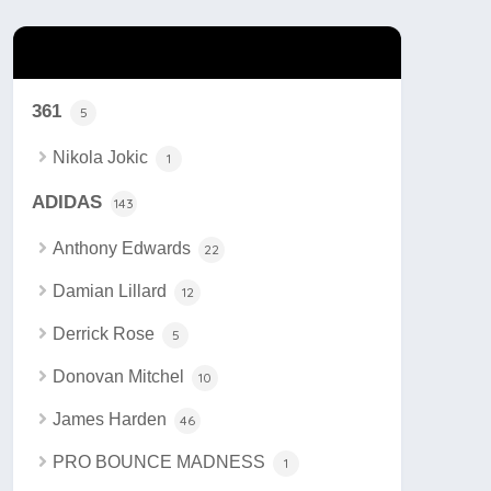
カテゴリー
361
5
Nikola Jokic
1
ADIDAS
143
Anthony Edwards
22
Damian Lillard
12
Derrick Rose
5
Donovan Mitchel
10
James Harden
46
PRO BOUNCE MADNESS
1