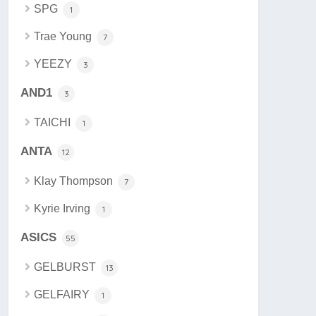
SPG
1
Trae Young
7
YEEZY
3
AND1
3
TAICHI
1
ANTA
12
Klay Thompson
7
Kyrie Irving
1
ASICS
55
GELBURST
13
GELFAIRY
1