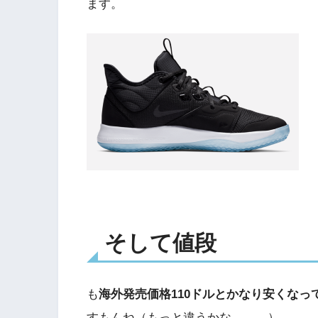
ます。
そして値段
も
海外発売価格110ドルとかなり安くなっ
すもんね（もっと違うかな。。。）