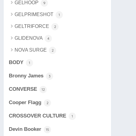
GELHOOP
9
GELPRIMESHOT
1
GELTRIFORCE
2
GLIDENOVA
4
NOVA SURGE
2
BODY
1
Bronny James
3
CONVERSE
12
Cooper Flagg
2
CROSSOVER CULTURE
1
Devin Booker
15