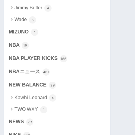
Jimmy Butler
4
Wade
5
MIZUNO
1
NBA
19
NBA PLAYER KICKS
166
NBAニュース
487
NEW BALANCE
29
Kawhi Leonard
6
TWO WXY
1
NEWS
79
NIKE