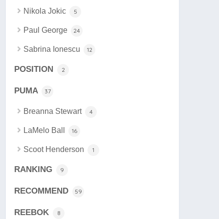
Nikola Jokic
5
Paul George
24
Sabrina Ionescu
12
POSITION
2
PUMA
37
Breanna Stewart
4
LaMelo Ball
16
Scoot Henderson
1
RANKING
9
RECOMMEND
59
REEBOK
8