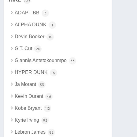
709
ADAPT BB
3
ALPHA DUNK
1
Devin Booker
16
G.T. Cut
20
Giannis Antetokounmpo
33
HYPER DUNK
6
Ja Morant
33
Kevin Durant
46
Kobe Bryant
112
Kyrie Irving
92
Lebron James
82