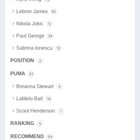
Lebron James
82
Nikola Jokic
5
Paul George
24
Sabrina Ionescu
12
POSITION
2
PUMA
37
Breanna Stewart
4
LaMelo Ball
16
Scoot Henderson
1
RANKING
9
RECOMMEND
59