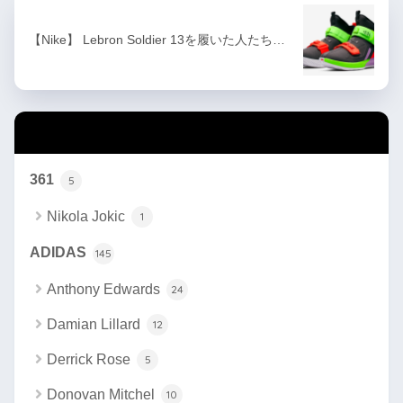
【Nike】 Lebron Soldier 13を履いた人たち…
カテゴリー
361
5
Nikola Jokic
1
ADIDAS
145
Anthony Edwards
24
Damian Lillard
12
Derrick Rose
5
Donovan Mitchel
10