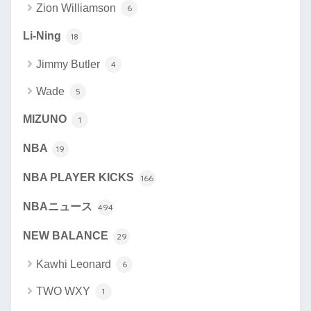
Zion Williamson
6
Li-Ning
18
Jimmy Butler
4
Wade
5
MIZUNO
1
NBA
19
NBA PLAYER KICKS
166
NBAニュース
494
NEW BALANCE
29
Kawhi Leonard
6
TWO WXY
1