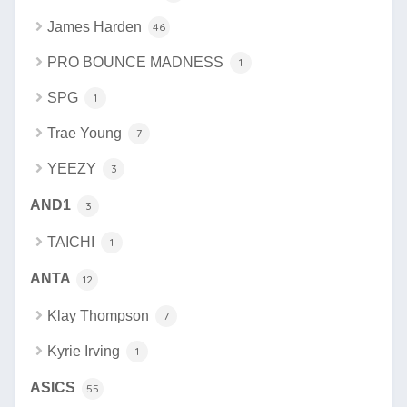
James Harden
46
PRO BOUNCE MADNESS
1
SPG
1
Trae Young
7
YEEZY
3
AND1
3
TAICHI
1
ANTA
12
Klay Thompson
7
Kyrie Irving
1
ASICS
55