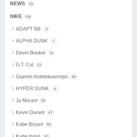
NEWS
79
NIKE
718
ADAPT BB
3
ALPHA DUNK
1
Devin Booker
16
G.T. Cut
22
Giannis Antetokounmpo
34
HYPER DUNK
6
Ja Morant
34
Kevin Durant
47
Kobe Bryant
115
Kyrie Irving
92