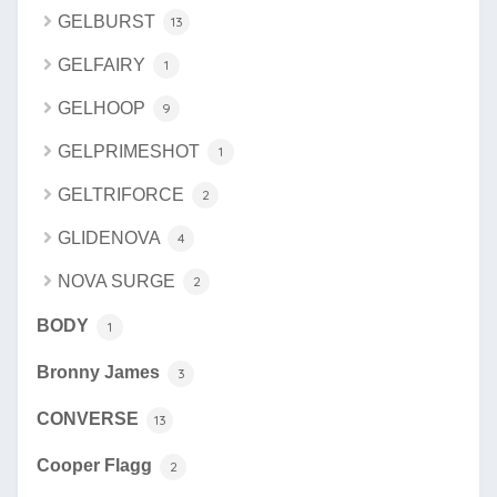
GELBURST
13
GELFAIRY
1
GELHOOP
9
GELPRIMESHOT
1
GELTRIFORCE
2
GLIDENOVA
4
NOVA SURGE
2
BODY
1
Bronny James
3
CONVERSE
13
Cooper Flagg
2