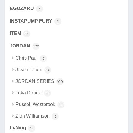
EGOZARU
3
INSTAPUMP FURY
1
ITEM
14
JORDAN
220
Chris Paul
5
Jason Tatum
14
JORDAN SERIES
100
Luka Doncic
7
Russell Westbrook
15
Zion Williamson
6
Li-Ning
18