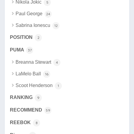
Nikola Jokic
5
Paul George
24
Sabrina Ionescu
12
POSITION
2
PUMA
37
Breanna Stewart
4
LaMelo Ball
16
Scoot Henderson
1
RANKING
9
RECOMMEND
59
REEBOK
8