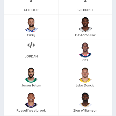
GELHOOP
GELBURST
Curry
De'Aaron Fox
JORDAN
CP3
Jason Tatum
Luka Doncic
Russell Westbrook
Zion Williamson