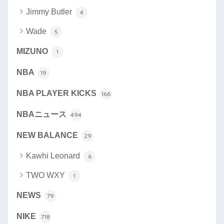
Jimmy Butler
4
Wade
5
MIZUNO
1
NBA
19
NBA PLAYER KICKS
166
NBAニュース
494
NEW BALANCE
29
Kawhi Leonard
6
TWO WXY
1
NEWS
79
NIKE
718