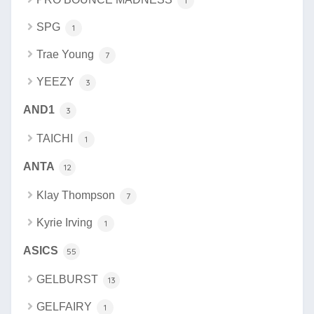
1
SPG
1
Trae Young
7
YEEZY
3
AND1
3
TAICHI
1
ANTA
12
Klay Thompson
7
Kyrie Irving
1
ASICS
55
GELBURST
13
GELFAIRY
1