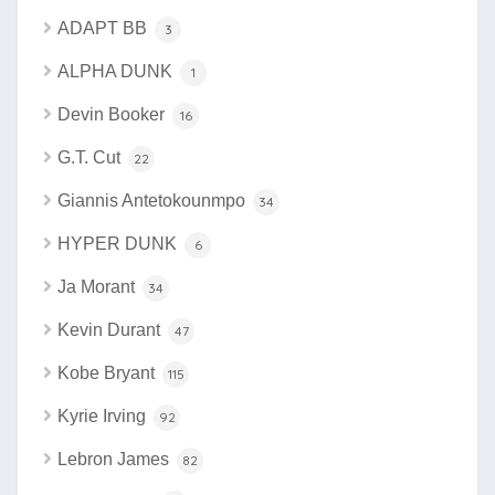
ADAPT BB
3
ALPHA DUNK
1
Devin Booker
16
G.T. Cut
22
Giannis Antetokounmpo
34
HYPER DUNK
6
Ja Morant
34
Kevin Durant
47
Kobe Bryant
115
Kyrie Irving
92
Lebron James
82