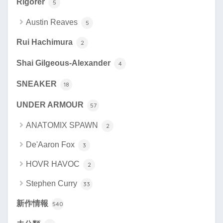
Rigorer
5
Austin Reaves
5
Rui Hachimura
2
Shai Gilgeous-Alexander
4
SNEAKER
18
UNDER ARMOUR
57
ANATOMIX SPAWN
2
De'Aaron Fox
3
HOVR HAVOC
2
Stephen Curry
33
新作情報
540