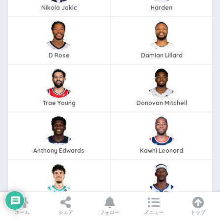
Nikola Jokic
Harden
D Rose
Damian Lillard
Trae Young
Donovan Mitchell
Anthony Edwards
Kawhi Leonard
LaMelo Ball
Jimmy Butler
ホーム
シェア
フォロー
メニュー
トップ