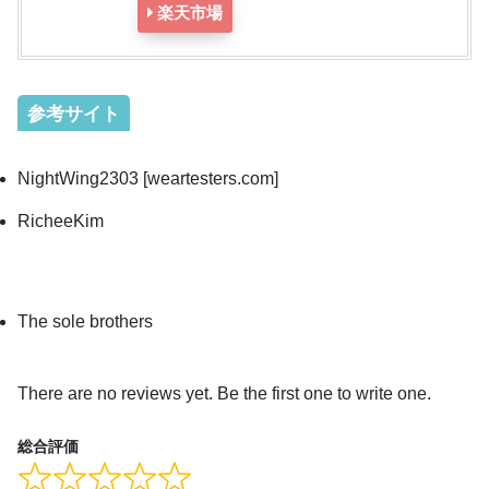
楽天市場
参考サイト
NightWing2303 [weartesters.com]
RicheeKim
The sole brothers
There are no reviews yet. Be the first one to write one.
総合評価