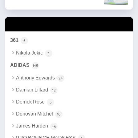
カテゴリー
361
5
Nikola Jokic
1
ADIDAS
145
Anthony Edwards
24
Damian Lillard
12
Derrick Rose
5
Donovan Mitchel
10
James Harden
46
PRO BOUNCE MADNESS