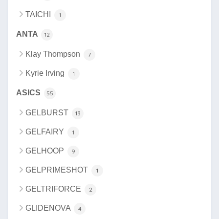
TAICHI
1
ANTA
12
Klay Thompson
7
Kyrie Irving
1
ASICS
55
GELBURST
13
GELFAIRY
1
GELHOOP
9
GELPRIMESHOT
1
GELTRIFORCE
2
GLIDENOVA
4