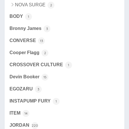
NOVA SURGE
2
BODY
1
Bronny James
3
CONVERSE
13
Cooper Flagg
2
CROSSOVER CULTURE
1
Devin Booker
15
EGOZARU
3
INSTAPUMP FURY
1
ITEM
14
JORDAN
220