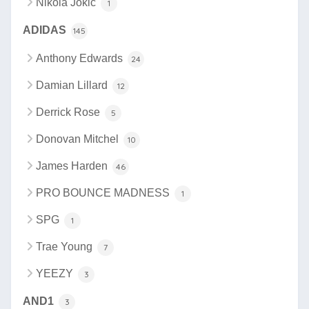
Nikola Jokic
1
ADIDAS
145
Anthony Edwards
24
Damian Lillard
12
Derrick Rose
5
Donovan Mitchel
10
James Harden
46
PRO BOUNCE MADNESS
1
SPG
1
Trae Young
7
YEEZY
3
AND1
3