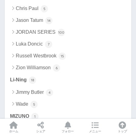
Chris Paul
5
Jason Tatum
14
JORDAN SERIES
100
Luka Doncic
7
Russell Westbrook
15
Zion Williamson
6
Li-Ning
18
Jimmy Butler
4
Wade
5
MIZUNO
1
NBA
19
ホーム
シェア
フォロー
メニュー
トップ