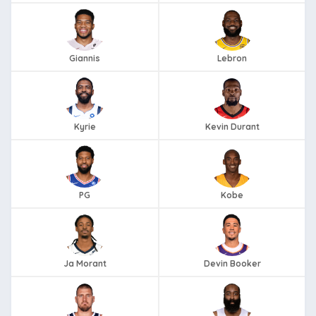
Giannis
Lebron
Kyrie
Kevin Durant
PG
Kobe
Ja Morant
Devin Booker