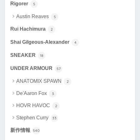
Rigorer
5
Austin Reaves
5
Rui Hachimura
2
Shai Gilgeous-Alexander
4
SNEAKER
18
UNDER ARMOUR
57
ANATOMIX SPAWN
2
De'Aaron Fox
3
HOVR HAVOC
2
Stephen Curry
33
新作情報
540