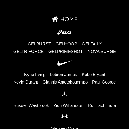
HOME
GELBURST
GELHOOP
GELFAILY
GELTRIFORCE
GELPRIMESHOT
NOVA SURGE
Kyrie Irving
Lebron James
Kobe Bryant
Kevin Durant
Giannis Antetokounmpo
Paul George
Russell Westbrook
Zion Williamson
Rui Hachimura
Stephen Curry