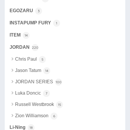
EGOZARU
3
INSTAPUMP FURY
1
ITEM
14
JORDAN
220
Chris Paul
5
Jason Tatum
14
JORDAN SERIES
100
Luka Doncic
7
Russell Westbrook
15
Zion Williamson
6
Li-Ning
18