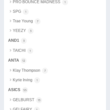
PRO BOUNCE MADNESS
1
SPG
1
Trae Young
7
YEEZY
3
AND1
3
TAICHI
1
ANTA
12
Klay Thompson
7
Kyrie Irving
1
ASICS
55
GELBURST
13
GELFAIRY
1