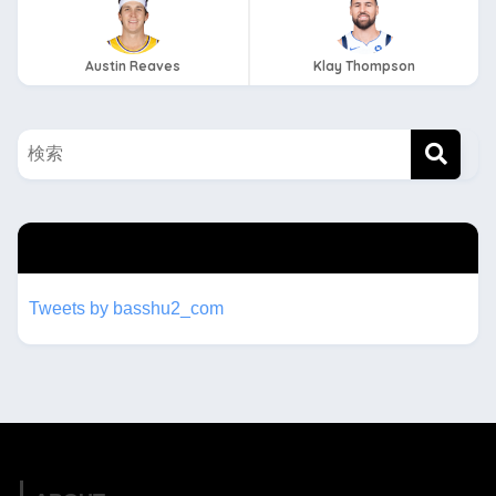
Austin Reaves
Klay Thompson
twitterもフォローしてね！！
Tweets by basshu2_com