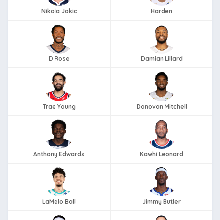
Nikola Jokic
Harden
D Rose
Damian Lillard
Trae Young
Donovan Mitchell
Anthony Edwards
Kawhi Leonard
LaMelo Ball
Jimmy Butler