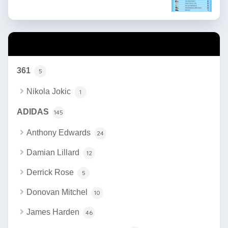
カテゴリー
361
5
Nikola Jokic
1
ADIDAS
145
Anthony Edwards
24
Damian Lillard
12
Derrick Rose
5
Donovan Mitchel
10
James Harden
46