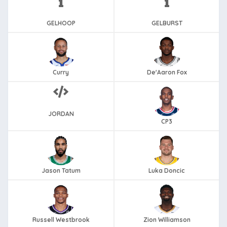
GELHOOP
GELBURST
Curry
De'Aaron Fox
JORDAN
CP3
Jason Tatum
Luka Doncic
Russell Westbrook
Zion Williamson