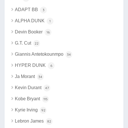
ADAPT BB
3
ALPHA DUNK
1
Devin Booker
16
G.T. Cut
22
Giannis Antetokounmpo
34
HYPER DUNK
6
Ja Morant
34
Kevin Durant
47
Kobe Bryant
115
Kyrie Irving
92
Lebron James
82