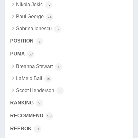
Nikola Jokic
5
Paul George
24
Sabrina Ionescu
12
POSITION
2
PUMA
37
Breanna Stewart
4
LaMelo Ball
16
Scoot Henderson
1
RANKING
9
RECOMMEND
59
REEBOK
8