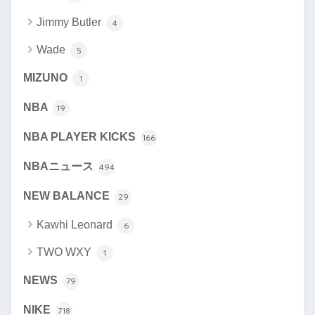
Jimmy Butler
4
Wade
5
MIZUNO
1
NBA
19
NBA PLAYER KICKS
166
NBAニュース
494
NEW BALANCE
29
Kawhi Leonard
6
TWO WXY
1
NEWS
79
NIKE
718