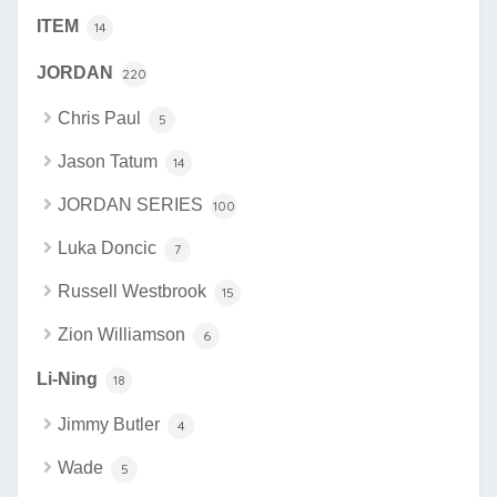
ITEM
14
JORDAN
220
Chris Paul
5
Jason Tatum
14
JORDAN SERIES
100
Luka Doncic
7
Russell Westbrook
15
Zion Williamson
6
Li-Ning
18
Jimmy Butler
4
Wade
5