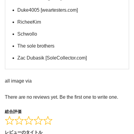
Duke4005 [weartesters.com]
RicheeKim
Schwollo
The sole brothers
Zac Dubasik [SoleCollector.com]
all image via
There are no reviews yet. Be the first one to write one.
総合評価
レビューのタイトル