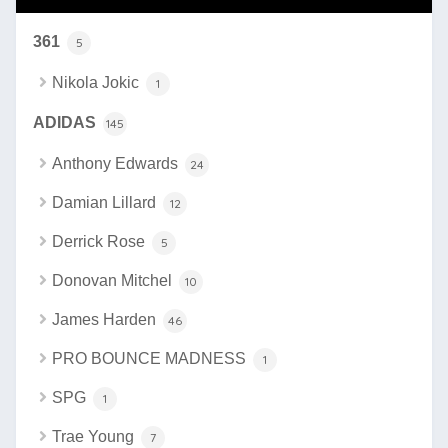
361
5
Nikola Jokic
1
ADIDAS
145
Anthony Edwards
24
Damian Lillard
12
Derrick Rose
5
Donovan Mitchel
10
James Harden
46
PRO BOUNCE MADNESS
1
SPG
1
Trae Young
7