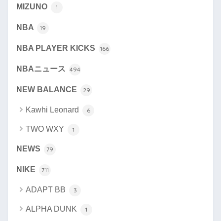
MIZUNO
1
NBA
19
NBA PLAYER KICKS
166
NBAニュース
494
NEW BALANCE
29
Kawhi Leonard
6
TWO WXY
1
NEWS
79
NIKE
711
ADAPT BB
3
ALPHA DUNK
1