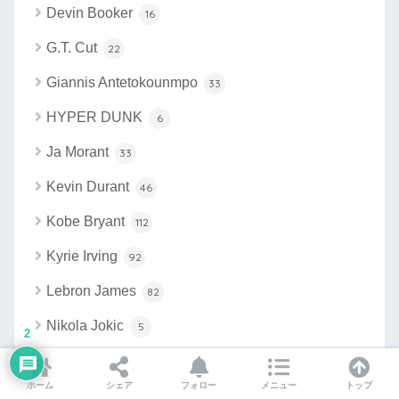
Devin Booker
16
G.T. Cut
22
Giannis Antetokounmpo
33
HYPER DUNK
6
Ja Morant
33
Kevin Durant
46
Kobe Bryant
112
Kyrie Irving
92
Lebron James
82
Nikola Jokic
5
2
Paul George
24
ホーム
シェア
フォロー
メニュー
トップ
Sabrina Ionescu
12