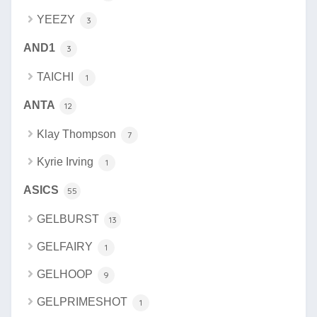
YEEZY
3
AND1
3
TAICHI
1
ANTA
12
Klay Thompson
7
Kyrie Irving
1
ASICS
55
GELBURST
13
GELFAIRY
1
GELHOOP
9
GELPRIMESHOT
1