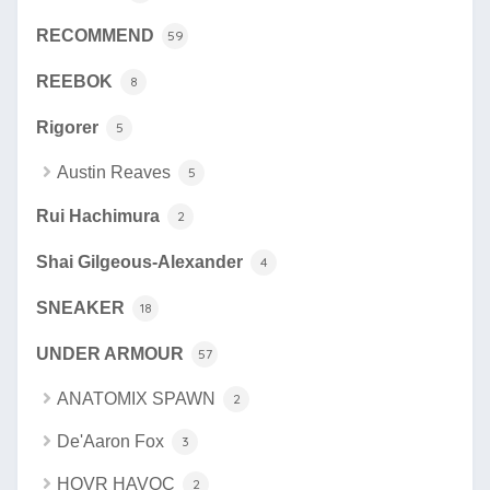
RECOMMEND
59
REEBOK
8
Rigorer
5
Austin Reaves
5
Rui Hachimura
2
Shai Gilgeous-Alexander
4
SNEAKER
18
UNDER ARMOUR
57
ANATOMIX SPAWN
2
De'Aaron Fox
3
HOVR HAVOC
2