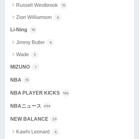
Russell Westbrook
15
Zion Williamson
6
Li-Ning
18
Jimmy Butler
4
Wade
5
MIZUNO
1
NBA
19
NBA PLAYER KICKS
166
NBAニュース
494
NEW BALANCE
29
Kawhi Leonard
6