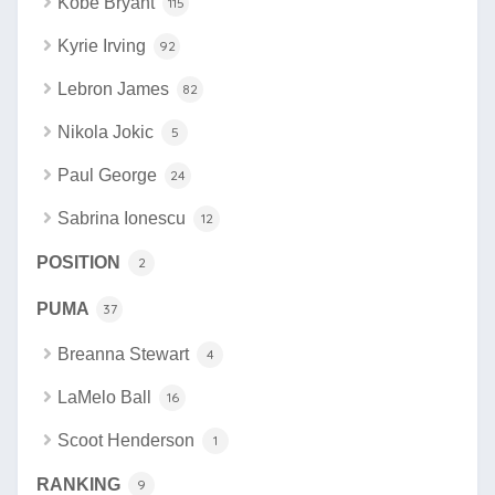
Kobe Bryant
115
Kyrie Irving
92
Lebron James
82
Nikola Jokic
5
Paul George
24
Sabrina Ionescu
12
POSITION
2
PUMA
37
Breanna Stewart
4
LaMelo Ball
16
Scoot Henderson
1
RANKING
9