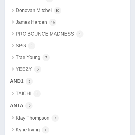
Donovan Mitchel
10
James Harden
46
PRO BOUNCE MADNESS
1
SPG
1
Trae Young
7
YEEZY
3
AND1
3
TAICHI
1
ANTA
12
Klay Thompson
7
Kyrie Irving
1