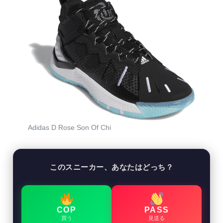
Adidas D Rose Son Of Chi
このスニーカー、あなたはどっち？
COP
PASS
買う
見送る