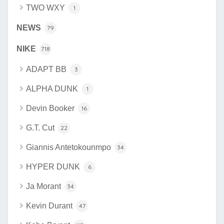
TWO WXY
1
NEWS
79
NIKE
718
ADAPT BB
3
ALPHA DUNK
1
Devin Booker
16
G.T. Cut
22
Giannis Antetokounmpo
34
HYPER DUNK
6
Ja Morant
34
Kevin Durant
47