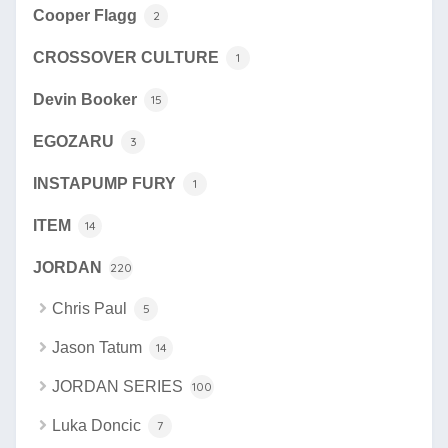
Cooper Flagg
2
CROSSOVER CULTURE
1
Devin Booker
15
EGOZARU
3
INSTAPUMP FURY
1
ITEM
14
JORDAN
220
Chris Paul
5
Jason Tatum
14
JORDAN SERIES
100
Luka Doncic
7