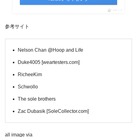
ポチップ
参考サイト
Nelson Chan @Hoop and Life
Duke4005 [weartesters.com]
RicheeKim
Schwollo
The sole brothers
Zac Dubasik [SoleCollector.com]
all image via