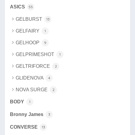
ASICS
55
GELBURST
13
GELFAIRY
1
GELHOOP
9
GELPRIMESHOT
1
GELTRIFORCE
2
GLIDENOVA
4
NOVA SURGE
2
BODY
1
Bronny James
3
CONVERSE
13