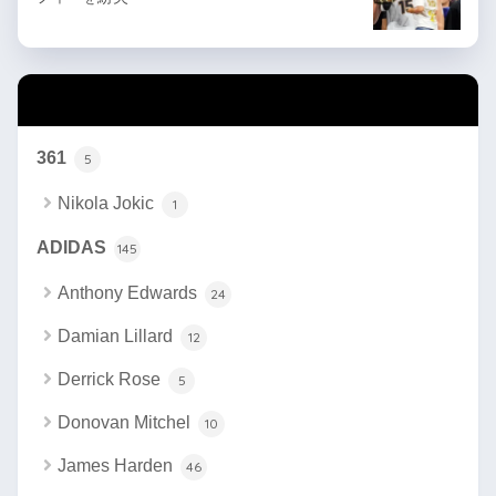
カテゴリー
361
5
Nikola Jokic
1
ADIDAS
145
Anthony Edwards
24
Damian Lillard
12
Derrick Rose
5
Donovan Mitchel
10
James Harden
46