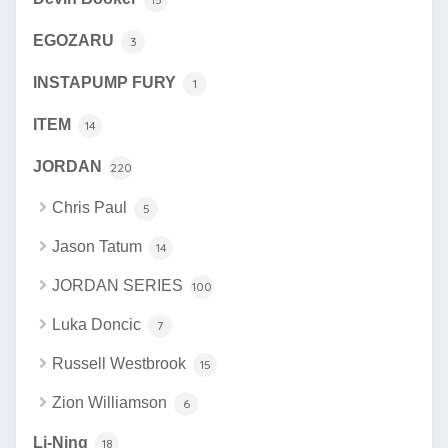
EGOZARU
3
INSTAPUMP FURY
1
ITEM
14
JORDAN
220
Chris Paul
5
Jason Tatum
14
JORDAN SERIES
100
Luka Doncic
7
Russell Westbrook
15
Zion Williamson
6
Li-Ning
18