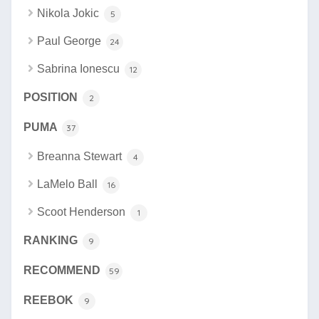
Nikola Jokic
5
Paul George
24
Sabrina Ionescu
12
POSITION
2
PUMA
37
Breanna Stewart
4
LaMelo Ball
16
Scoot Henderson
1
RANKING
9
RECOMMEND
59
REEBOK
9