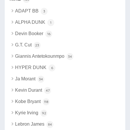
ADAPT BB
3
ALPHA DUNK
1
Devin Booker
16
G.T. Cut
23
Giannis Antetokounmpo
34
HYPER DUNK
6
Ja Morant
34
Kevin Durant
47
Kobe Bryant
118
Kyrie Irving
92
Lebron James
84