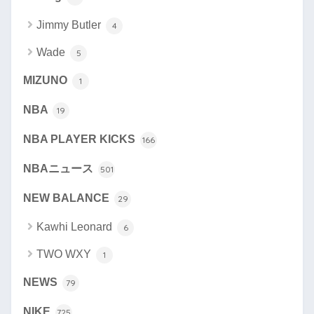
Jimmy Butler
4
Wade
5
MIZUNO
1
NBA
19
NBA PLAYER KICKS
166
NBAニュース
501
NEW BALANCE
29
Kawhi Leonard
6
TWO WXY
1
NEWS
79
NIKE
725