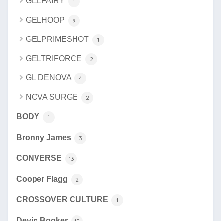
GELFAIRY
1
GELHOOP
9
GELPRIMESHOT
1
GELTRIFORCE
2
GLIDENOVA
4
NOVA SURGE
2
BODY
1
Bronny James
3
CONVERSE
13
Cooper Flagg
2
CROSSOVER CULTURE
1
Devin Booker
15