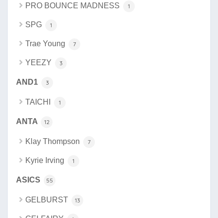
PRO BOUNCE MADNESS
1
SPG
1
Trae Young
7
YEEZY
3
AND1
3
TAICHI
1
ANTA
12
Klay Thompson
7
Kyrie Irving
1
ASICS
55
GELBURST
13