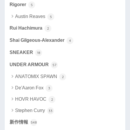
Rigorer
5
Austin Reaves
5
Rui Hachimura
2
Shai Gilgeous-Alexander
4
SNEAKER
18
UNDER ARMOUR
57
ANATOMIX SPAWN
2
De'Aaron Fox
3
HOVR HAVOC
2
Stephen Curry
33
新作情報
548