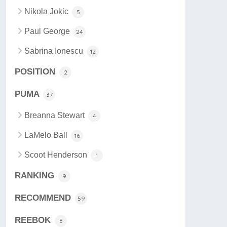
Nikola Jokic
5
Paul George
24
Sabrina Ionescu
12
POSITION
2
PUMA
37
Breanna Stewart
4
LaMelo Ball
16
Scoot Henderson
1
RANKING
9
RECOMMEND
59
REEBOK
8