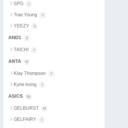
SPG
1
Trae Young
7
YEEZY
3
AND1
3
TAICHI
1
ANTA
12
Klay Thompson
7
Kyrie Irving
1
ASICS
55
GELBURST
13
GELFAIRY
1