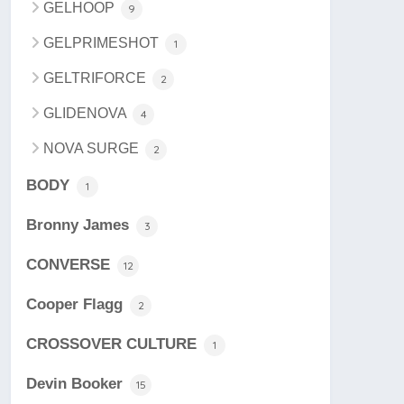
GELHOOP
9
GELPRIMESHOT
1
GELTRIFORCE
2
GLIDENOVA
4
NOVA SURGE
2
BODY
1
Bronny James
3
CONVERSE
12
Cooper Flagg
2
CROSSOVER CULTURE
1
Devin Booker
15