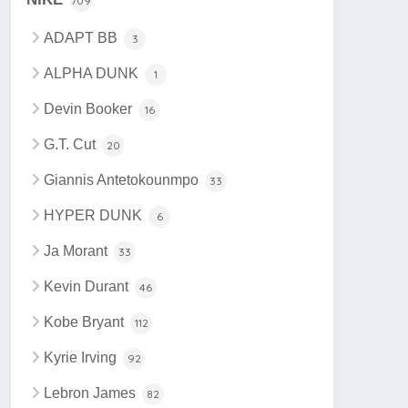
709
ADAPT BB
3
ALPHA DUNK
1
Devin Booker
16
G.T. Cut
20
Giannis Antetokounmpo
33
HYPER DUNK
6
Ja Morant
33
Kevin Durant
46
Kobe Bryant
112
Kyrie Irving
92
Lebron James
82