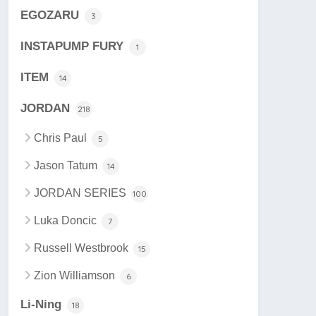
EGOZARU
3
INSTAPUMP FURY
1
ITEM
14
JORDAN
218
Chris Paul
5
Jason Tatum
14
JORDAN SERIES
100
Luka Doncic
7
Russell Westbrook
15
Zion Williamson
6
Li-Ning
18