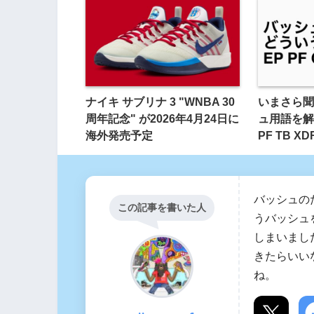
ナイキ サブリナ 3 "WNBA 30
いまさら聞
周年記念" が2026年4月24日に
ュ用語を解
海外発売予定
PF TB XDR
バッシュの
この記事を書いた人
うバッシュ
しまいまし
きたらいい
ね。