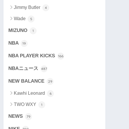
Jimmy Butler
4
Wade
5
MIZUNO
1
NBA
19
NBA PLAYER KICKS
166
NBAニュース
487
NEW BALANCE
29
Kawhi Leonard
6
TWO WXY
1
NEWS
79
NIKE