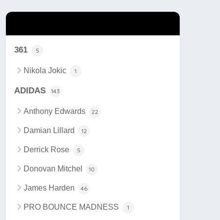
カテゴリー
361
5
Nikola Jokic
1
ADIDAS
143
Anthony Edwards
22
Damian Lillard
12
Derrick Rose
5
Donovan Mitchel
10
James Harden
46
PRO BOUNCE MADNESS
1