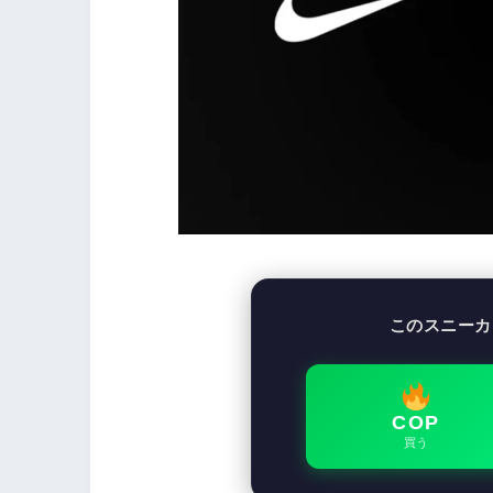
このスニーカ
COP
買う