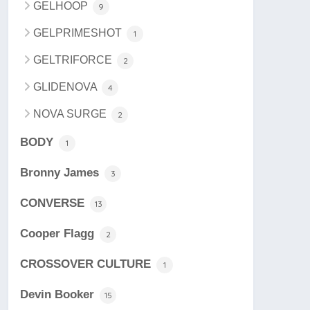
GELHOOP
9
GELPRIMESHOT
1
GELTRIFORCE
2
GLIDENOVA
4
NOVA SURGE
2
BODY
1
Bronny James
3
CONVERSE
13
Cooper Flagg
2
CROSSOVER CULTURE
1
Devin Booker
15