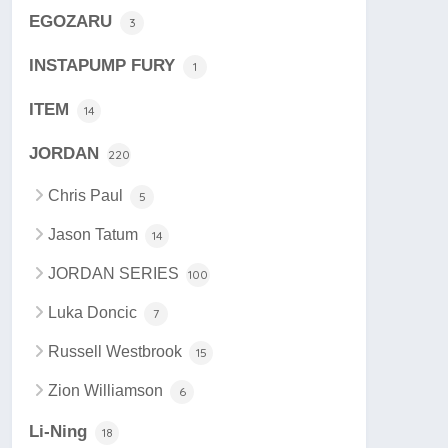
EGOZARU
3
INSTAPUMP FURY
1
ITEM
14
JORDAN
220
Chris Paul
5
Jason Tatum
14
JORDAN SERIES
100
Luka Doncic
7
Russell Westbrook
15
Zion Williamson
6
Li-Ning
18