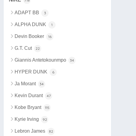
718
ADAPT BB
3
ALPHA DUNK
1
Devin Booker
16
G.T. Cut
22
Giannis Antetokounmpo
34
HYPER DUNK
6
Ja Morant
34
Kevin Durant
47
Kobe Bryant
115
Kyrie Irving
92
Lebron James
82