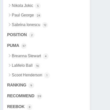
Nikola Jokic
5
Paul George
24
Sabrina Ionescu
12
POSITION
2
PUMA
37
Breanna Stewart
4
LaMelo Ball
16
Scoot Henderson
1
RANKING
9
RECOMMEND
59
REEBOK
8