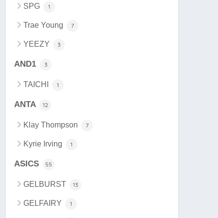
SPG
1
Trae Young
7
YEEZY
3
AND1
3
TAICHI
1
ANTA
12
Klay Thompson
7
Kyrie Irving
1
ASICS
55
GELBURST
13
GELFAIRY
1