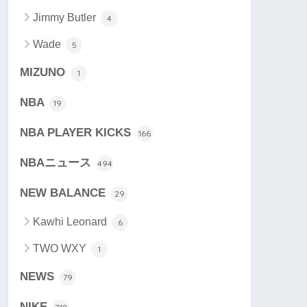
Jimmy Butler
4
Wade
5
MIZUNO
1
NBA
19
NBA PLAYER KICKS
166
NBAニュース
494
NEW BALANCE
29
Kawhi Leonard
6
TWO WXY
1
NEWS
79
NIKE