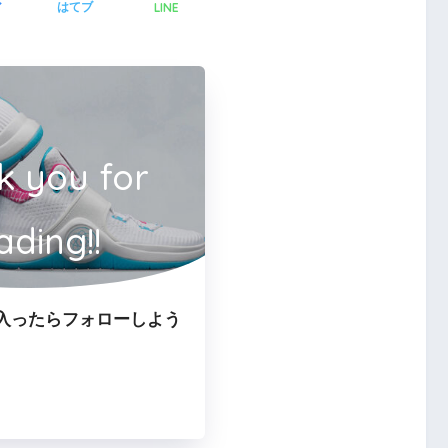
LINE
ア
はてブ
k you for
ading!!
入ったらフォローしよう