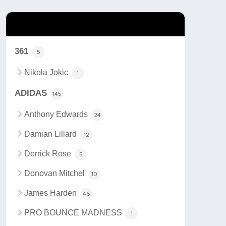
カテゴリー
361
5
Nikola Jokic
1
ADIDAS
145
Anthony Edwards
24
Damian Lillard
12
Derrick Rose
5
Donovan Mitchel
10
James Harden
46
PRO BOUNCE MADNESS
1