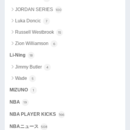
JORDAN SERIES
100
Luka Doncic
7
Russell Westbrook
15
Zion Williamson
6
Li-Ning
18
Jimmy Butler
4
Wade
5
MIZUNO
1
NBA
19
NBA PLAYER KICKS
166
NBAニュース
508