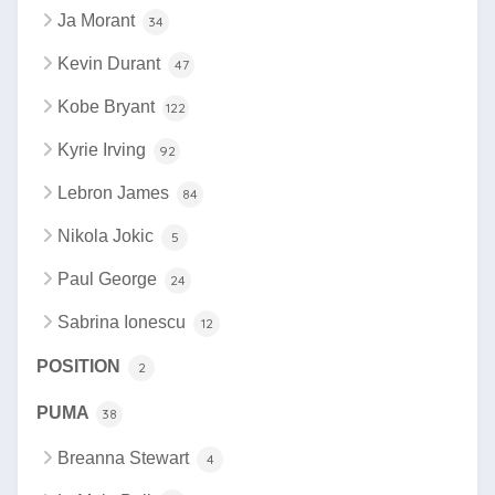
Ja Morant
34
Kevin Durant
47
Kobe Bryant
122
Kyrie Irving
92
Lebron James
84
Nikola Jokic
5
Paul George
24
Sabrina Ionescu
12
POSITION
2
PUMA
38
Breanna Stewart
4