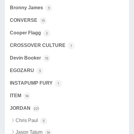
Bronny James
3
CONVERSE
13
Cooper Flagg
2
CROSSOVER CULTURE
1
Devin Booker
15
EGOZARU
3
INSTAPUMP FURY
1
ITEM
14
JORDAN
221
Chris Paul
5
Jason Tatum
14