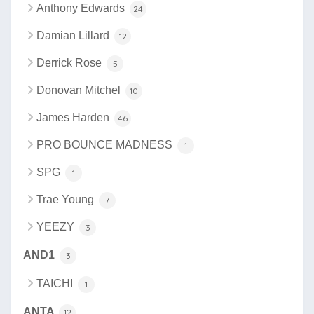
Anthony Edwards
24
Damian Lillard
12
Derrick Rose
5
Donovan Mitchel
10
James Harden
46
PRO BOUNCE MADNESS
1
SPG
1
Trae Young
7
YEEZY
3
AND1
3
TAICHI
1
ANTA
12