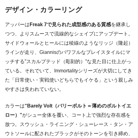
デザイン・カラーリング
アッパーは
Freak 7で見られた成型感のある質感
を継承し
つつ、よりスムースで流線的なシェイプにアップデート。
サイドウォールとヒールには稜線のようなリッジ（隆起）
ラインが走り、Giannisのパワフルなプレイスタイルにマ
ッチする”スカルプテッド（彫刻的）”な見た目に仕上がっ
ている。それでいて、Immortalityシリーズが大切にしてき
た「日常使い・実戦使いどちらでもイケる」という親しみ
やすさは失われていない。
カラーは
“Barely Volt（バリーボルト＝薄めのボルトイエ
ロー）”
がシュー全体を覆い、コート上で強烈な存在感を
放つ。スウッシュ・ライニング・シューレース・タン・ア
ウトソールに配されたブラックがそのトーンを引き締め、