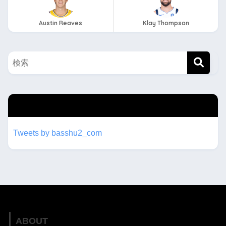
Austin Reaves
Klay Thompson
twitterもフォローしてね！！
Tweets by basshu2_com
ABOUT