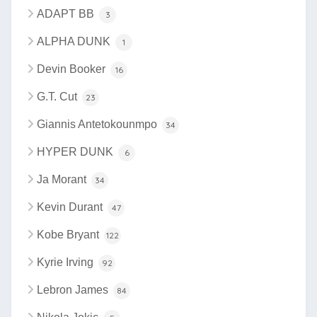
ADAPT BB
3
ALPHA DUNK
1
Devin Booker
16
G.T. Cut
23
Giannis Antetokounmpo
34
HYPER DUNK
6
Ja Morant
34
Kevin Durant
47
Kobe Bryant
122
Kyrie Irving
92
Lebron James
84