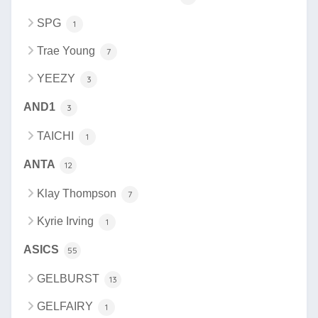
SPG
1
Trae Young
7
YEEZY
3
AND1
3
TAICHI
1
ANTA
12
Klay Thompson
7
Kyrie Irving
1
ASICS
55
GELBURST
13
GELFAIRY
1