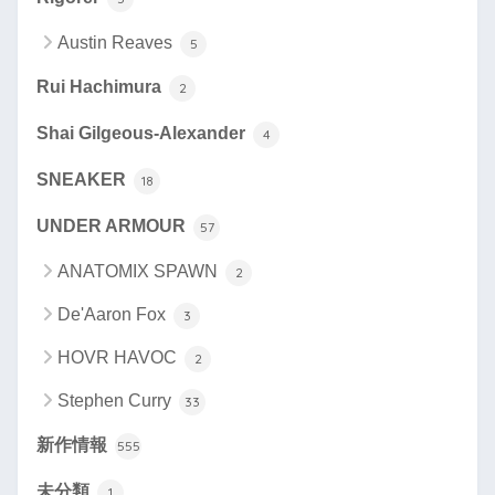
Austin Reaves
5
Rui Hachimura
2
Shai Gilgeous-Alexander
4
SNEAKER
18
UNDER ARMOUR
57
ANATOMIX SPAWN
2
De'Aaron Fox
3
HOVR HAVOC
2
Stephen Curry
33
新作情報
555
未分類
1