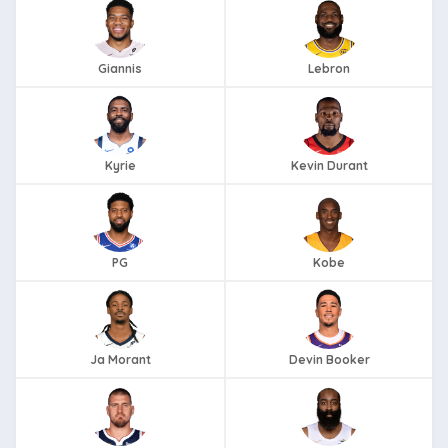
Giannis
Lebron
Kyrie
Kevin Durant
PG
Kobe
Ja Morant
Devin Booker