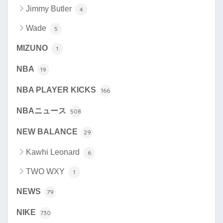
Jimmy Butler
4
Wade
5
MIZUNO
1
NBA
19
NBA PLAYER KICKS
166
NBAニュース
508
NEW BALANCE
29
Kawhi Leonard
6
TWO WXY
1
NEWS
79
NIKE
730