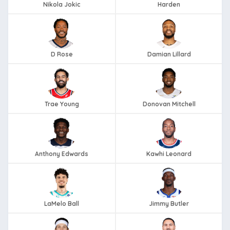
Nikola Jokic
Harden
D Rose
Damian Lillard
Trae Young
Donovan Mitchell
Anthony Edwards
Kawhi Leonard
LaMelo Ball
Jimmy Butler