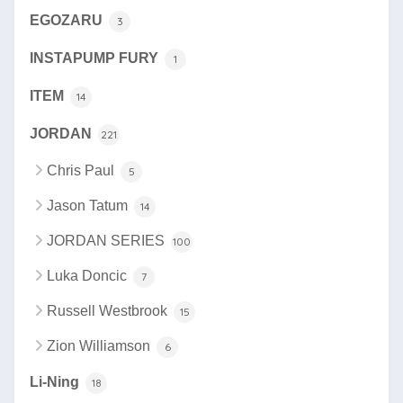
EGOZARU
3
INSTAPUMP FURY
1
ITEM
14
JORDAN
221
Chris Paul
5
Jason Tatum
14
JORDAN SERIES
100
Luka Doncic
7
Russell Westbrook
15
Zion Williamson
6
Li-Ning
18