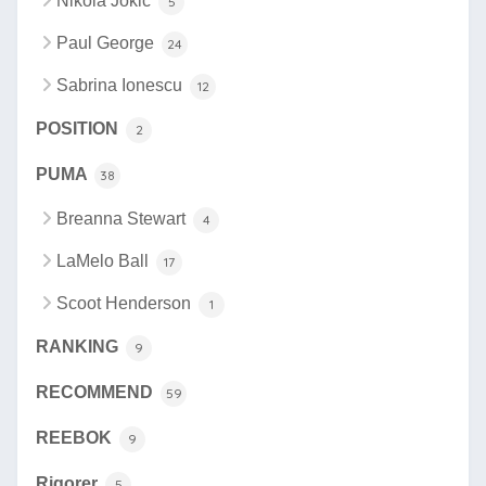
Nikola Jokic
5
Paul George
24
Sabrina Ionescu
12
POSITION
2
PUMA
38
Breanna Stewart
4
LaMelo Ball
17
Scoot Henderson
1
RANKING
9
RECOMMEND
59
REEBOK
9
Rigorer
5