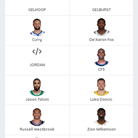
GELHOOP
GELBURST
Curry
De'Aaron Fox
JORDAN
CP3
Jason Tatum
Luka Doncic
Russell Westbrook
Zion Williamson