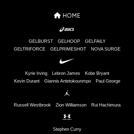
HOME
GELBURST
GELHOOP
GELFAILY
GELTRIFORCE
GELPRIMESHOT
NOVA SURGE
Kyrie Irving
Lebron James
Kobe Bryant
Kevin Durant
Giannis Antetokounmpo
Paul George
Russell Westbrook
Zion Williamson
Rui Hachimura
Stephen Curry