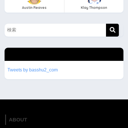
Austin Reaves
Klay Thompson
twitterもフォローしてね！！
Tweets by basshu2_com
ABOUT