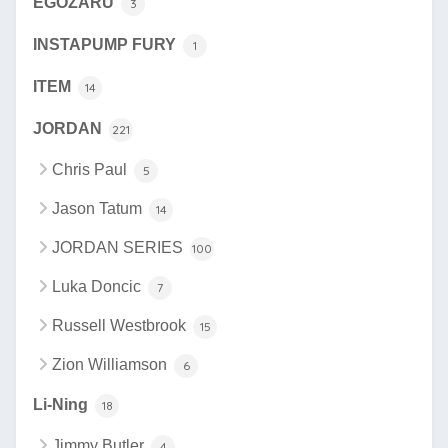
EGOZARU
3
INSTAPUMP FURY
1
ITEM
14
JORDAN
221
Chris Paul
5
Jason Tatum
14
JORDAN SERIES
100
Luka Doncic
7
Russell Westbrook
15
Zion Williamson
6
Li-Ning
18
Jimmy Butler
4