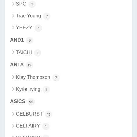
SPG
1
Trae Young
7
YEEZY
3
AND1
3
TAICHI
1
ANTA
12
Klay Thompson
7
Kyrie Irving
1
ASICS
55
GELBURST
13
GELFAIRY
1