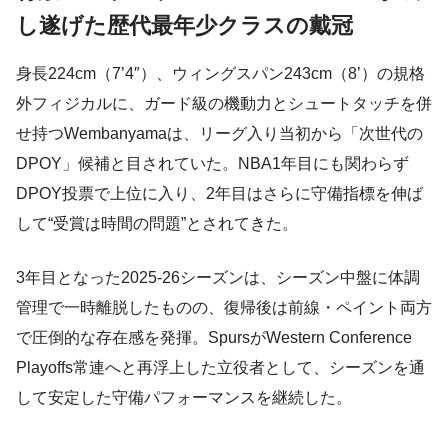
し遂げた歴代最年少クラスの戴冠
身長224cm（7’4″）、ウィングスパン243cm（8’）の規格
外フィジカルに、ガード級の機動力とシュートタッチを併
せ持つWembanyamaは、リーグ入り当初から「次世代の
DPOY」候補と目されていた。NBA1年目にも関わらず
DPOY投票で上位に入り、2年目はさらに守備指標を伸ば
して“受賞は時間の問題”とされてきた。
3年目となった2025-26シーズンは、シーズン中盤に体調
管理で一時離脱したものの、復帰後は前線・ペイント両方
で圧倒的な存在感を発揮。SpursがWestern Conference
Playoffs常連へと再浮上した立役者として、シーズンを通
して安定した守備パフォーマンスを継続した。