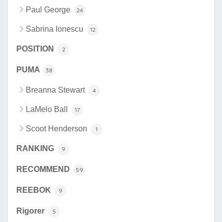
Paul George
24
Sabrina Ionescu
12
POSITION
2
PUMA
38
Breanna Stewart
4
LaMelo Ball
17
Scoot Henderson
1
RANKING
9
RECOMMEND
59
REEBOK
9
Rigorer
5