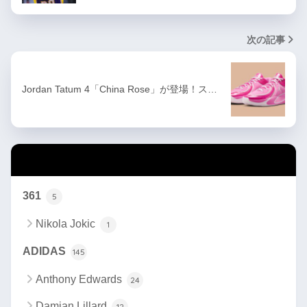
次の記事
Jordan Tatum 4「China Rose」が登場！ス…
カテゴリー
361
5
Nikola Jokic
1
ADIDAS
145
Anthony Edwards
24
Damian Lillard
12