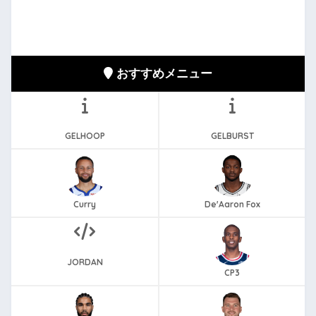
おすすめメニュー
GELHOOP
GELBURST
Curry
De'Aaron Fox
JORDAN
CP3