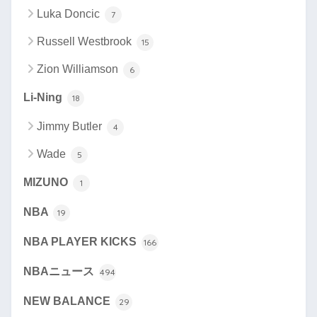
Luka Doncic
7
Russell Westbrook
15
Zion Williamson
6
Li-Ning
18
Jimmy Butler
4
Wade
5
MIZUNO
1
NBA
19
NBA PLAYER KICKS
166
NBAニュース
494
NEW BALANCE
29