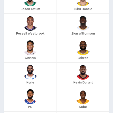
Jason Tatum
Luka Doncic
Russell Westbrook
Zion Williamson
Giannis
Lebron
Kyrie
Kevin Durant
PG
Kobe