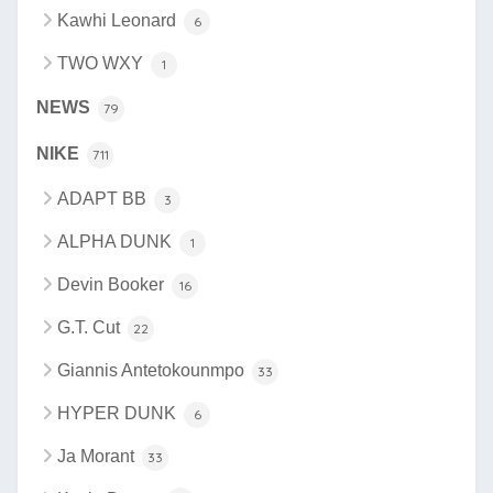
Kawhi Leonard
6
TWO WXY
1
NEWS
79
NIKE
711
ADAPT BB
3
ALPHA DUNK
1
Devin Booker
16
G.T. Cut
22
Giannis Antetokounmpo
33
HYPER DUNK
6
Ja Morant
33