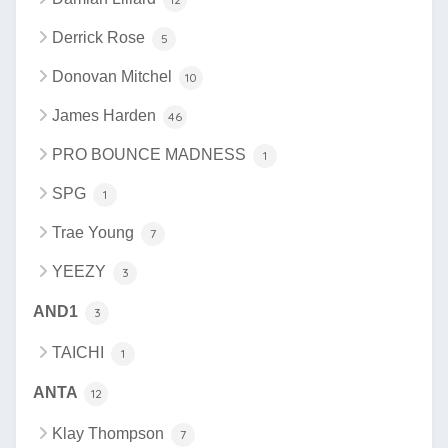
Derrick Rose
5
Donovan Mitchel
10
James Harden
46
PRO BOUNCE MADNESS
1
SPG
1
Trae Young
7
YEEZY
3
AND1
3
TAICHI
1
ANTA
12
Klay Thompson
7