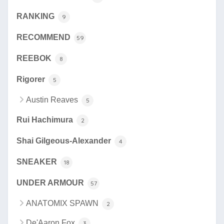
RANKING
9
RECOMMEND
59
REEBOK
8
Rigorer
5
Austin Reaves
5
Rui Hachimura
2
Shai Gilgeous-Alexander
4
SNEAKER
18
UNDER ARMOUR
57
ANATOMIX SPAWN
2
De'Aaron Fox
3