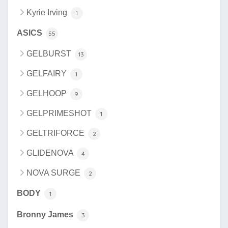
Kyrie Irving
1
ASICS
55
GELBURST
13
GELFAIRY
1
GELHOOP
9
GELPRIMESHOT
1
GELTRIFORCE
2
GLIDENOVA
4
NOVA SURGE
2
BODY
1
Bronny James
3