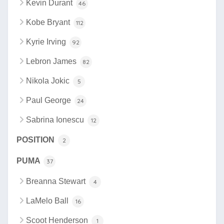
Kevin Durant
46
Kobe Bryant
112
Kyrie Irving
92
Lebron James
82
Nikola Jokic
5
Paul George
24
Sabrina Ionescu
12
POSITION
2
PUMA
37
Breanna Stewart
4
LaMelo Ball
16
Scoot Henderson
1