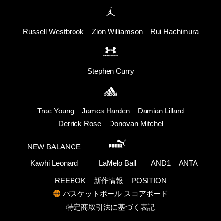
Russell Westbrook
Zion Williamson
Rui Hachimura
Stephen Curry
Trae Young
James Harden
Damian Lillard
Derrick Rose
Donovan Mitchel
NEW BALANCE
Kawhi Leonard
LaMelo Ball
AND1
ANTA
REEBOK
新作情報
POSITION
バスケットボール スコアボード
特定商取引法に基づく表記