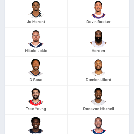
Ja Morant
Devin Booker
Nikola Jokic
Harden
D Rose
Damian Lillard
Trae Young
Donovan Mitchell