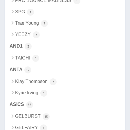
PRO BOUNCE MADNESS
1
SPG
1
Trae Young
7
YEEZY
3
AND1
3
TAICHI
1
ANTA
12
Klay Thompson
7
Kyrie Irving
1
ASICS
55
GELBURST
13
GELFAIRY
1