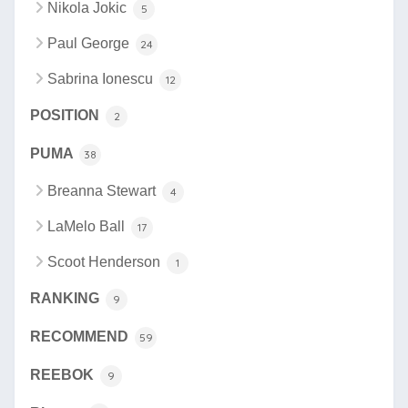
Nikola Jokic
5
Paul George
24
Sabrina Ionescu
12
POSITION
2
PUMA
38
Breanna Stewart
4
LaMelo Ball
17
Scoot Henderson
1
RANKING
9
RECOMMEND
59
REEBOK
9