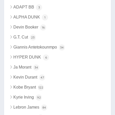
ADAPT BB
3
ALPHA DUNK
1
Devin Booker
16
G.T. Cut
23
Giannis Antetokounmpo
34
HYPER DUNK
6
Ja Morant
34
Kevin Durant
47
Kobe Bryant
122
Kyrie Irving
92
Lebron James
84