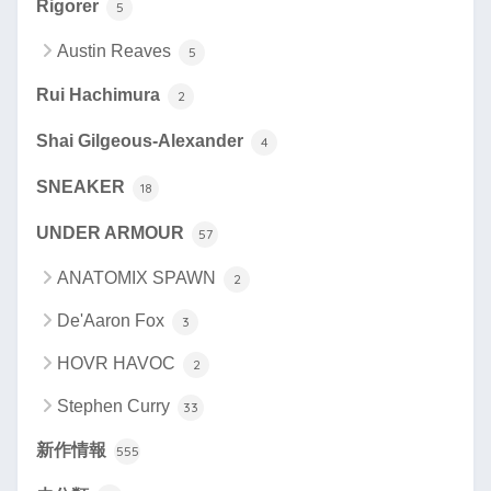
Rigorer
5
Austin Reaves
5
Rui Hachimura
2
Shai Gilgeous-Alexander
4
SNEAKER
18
UNDER ARMOUR
57
ANATOMIX SPAWN
2
De'Aaron Fox
3
HOVR HAVOC
2
Stephen Curry
33
新作情報
555