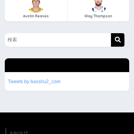
Austin Reaves
Klay Thompson
twitterもフォローしてね！！
Tweets by basshu2_com
ABOUT