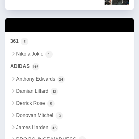
カテゴリー
361
5
Nikola Jokic
1
ADIDAS
145
Anthony Edwards
24
Damian Lillard
12
Derrick Rose
5
Donovan Mitchel
10
James Harden
46