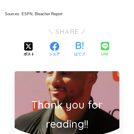
Sources: ESPN, Bleacher Report
SHARE
LINE
ポスト
シェア
はてブ
Thank you for
reading!!