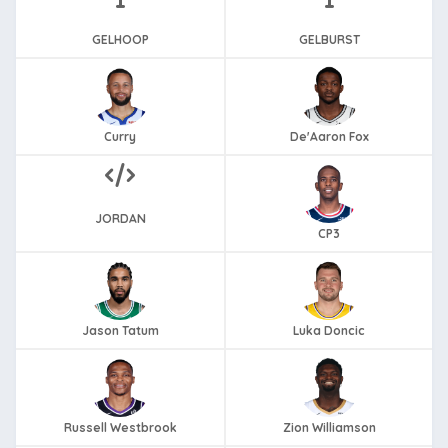
GELHOOP
GELBURST
Curry
De'Aaron Fox
JORDAN
CP3
Jason Tatum
Luka Doncic
Russell Westbrook
Zion Williamson