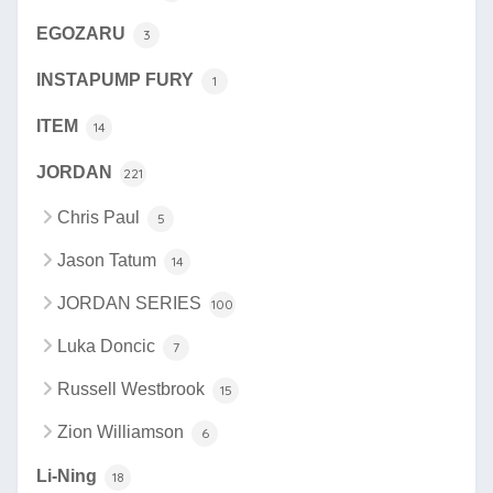
EGOZARU
3
INSTAPUMP FURY
1
ITEM
14
JORDAN
221
Chris Paul
5
Jason Tatum
14
JORDAN SERIES
100
Luka Doncic
7
Russell Westbrook
15
Zion Williamson
6
Li-Ning
18