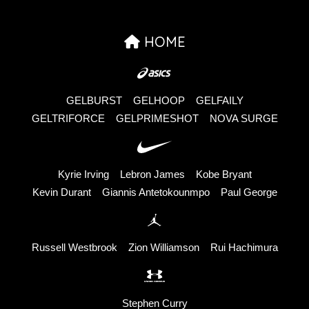
HOME
GELBURST
GELHOOP
GELFAILY
GELTRIFORCE
GELPRIMESHOT
NOVA SURGE
Kyrie Irving
Lebron James
Kobe Bryant
Kevin Durant
Giannis Antetokounmpo
Paul George
Russell Westbrook
Zion Williamson
Rui Hachimura
Stephen Curry