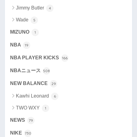
Jimmy Butler
4
Wade
5
MIZUNO
1
NBA
19
NBA PLAYER KICKS
166
NBAニュース
508
NEW BALANCE
29
Kawhi Leonard
6
TWO WXY
1
NEWS
79
NIKE
730