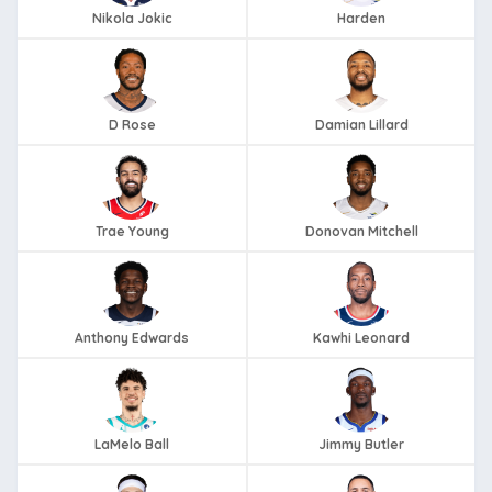
Nikola Jokic
Harden
D Rose
Damian Lillard
Trae Young
Donovan Mitchell
Anthony Edwards
Kawhi Leonard
LaMelo Ball
Jimmy Butler