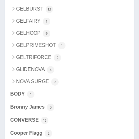
GELBURST
13
GELFAIRY
1
GELHOOP
9
GELPRIMESHOT
1
GELTRIFORCE
2
GLIDENOVA
4
NOVA SURGE
2
BODY
1
Bronny James
3
CONVERSE
13
Cooper Flagg
2