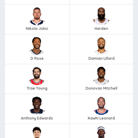
Nikola Jokic
Harden
D Rose
Damian Lillard
Trae Young
Donovan Mitchell
Anthony Edwards
Kawhi Leonard