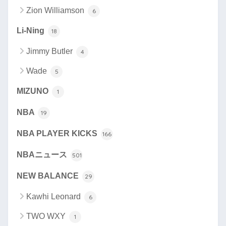
Zion Williamson
6
Li-Ning
18
Jimmy Butler
4
Wade
5
MIZUNO
1
NBA
19
NBA PLAYER KICKS
166
NBAニュース
501
NEW BALANCE
29
Kawhi Leonard
6
TWO WXY
1