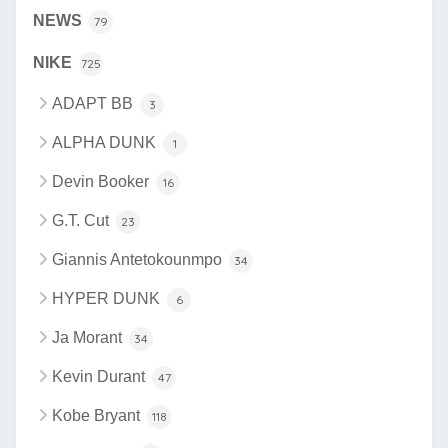
NEWS
79
NIKE
725
ADAPT BB
3
ALPHA DUNK
1
Devin Booker
16
G.T. Cut
23
Giannis Antetokounmpo
34
HYPER DUNK
6
Ja Morant
34
Kevin Durant
47
Kobe Bryant
118