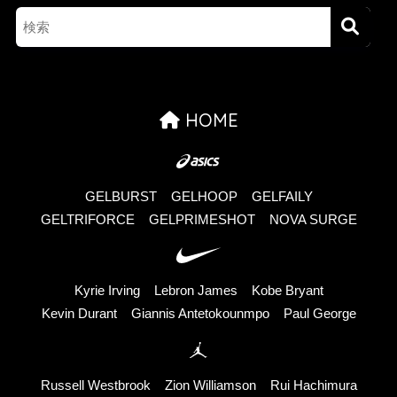
HOME
GELBURST
GELHOOP
GELFAILY
GELTRIFORCE
GELPRIMESHOT
NOVA SURGE
Kyrie Irving
Lebron James
Kobe Bryant
Kevin Durant
Giannis Antetokounmpo
Paul George
Russell Westbrook
Zion Williamson
Rui Hachimura