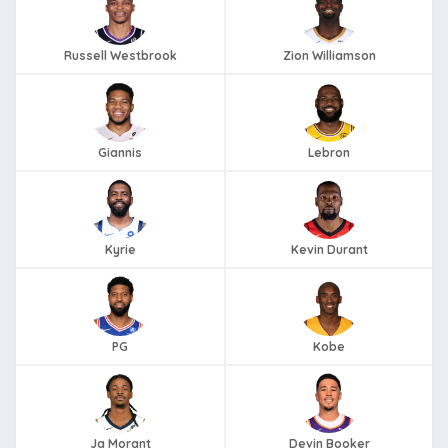
Russell Westbrook
Zion Williamson
Giannis
Lebron
Kyrie
Kevin Durant
PG
Kobe
Ja Morant
Devin Booker