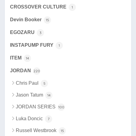
CROSSOVER CULTURE
1
Devin Booker
15
EGOZARU
3
INSTAPUMP FURY
1
ITEM
14
JORDAN
220
Chris Paul
5
Jason Tatum
14
JORDAN SERIES
100
Luka Doncic
7
Russell Westbrook
15