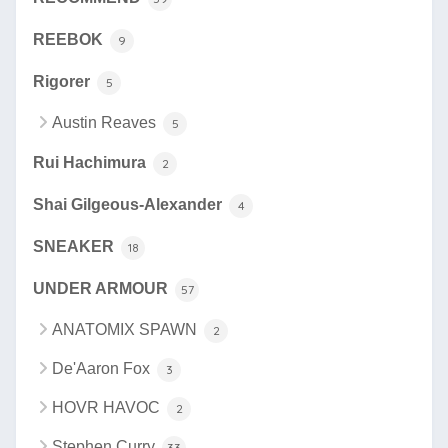
REEBOK
9
Rigorer
5
Austin Reaves
5
Rui Hachimura
2
Shai Gilgeous-Alexander
4
SNEAKER
18
UNDER ARMOUR
57
ANATOMIX SPAWN
2
De'Aaron Fox
3
HOVR HAVOC
2
Stephen Curry
33