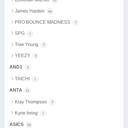
10
James Harden
46
PRO BOUNCE MADNESS
1
SPG
1
Trae Young
7
YEEZY
3
AND1
3
TAICHI
1
ANTA
12
Klay Thompson
7
Kyrie Irving
1
ASICS
55