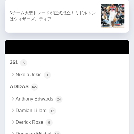
6チーム大型トレードが正式成立！ミドルトン
はウィザーズ、ディア…
カテゴリー
361
5
Nikola Jokic
1
ADIDAS
145
Anthony Edwards
24
Damian Lillard
12
Derrick Rose
5
Donovan Mitchel