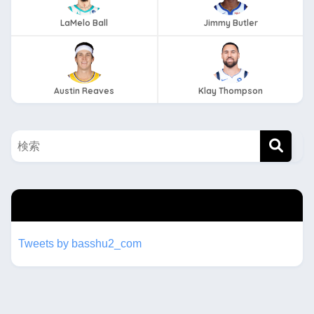
LaMelo Ball
Jimmy Butler
Austin Reaves
Klay Thompson
twitterもフォローしてね！！
Tweets by basshu2_com