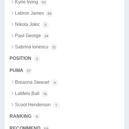
Kyrie Irving
92
Lebron James
84
Nikola Jokic
5
Paul George
24
Sabrina Ionescu
12
POSITION
2
PUMA
37
Breanna Stewart
4
LaMelo Ball
16
Scoot Henderson
1
RANKING
9
RECOMMEND
59