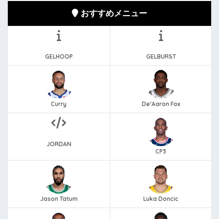
おすすめメニュー
GELHOOP
GELBURST
Curry
De'Aaron Fox
JORDAN
CP3
Jason Tatum
Luka Doncic