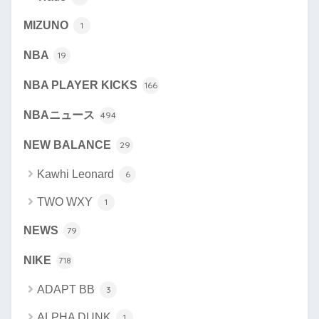
MIZUNO
1
NBA
19
NBA PLAYER KICKS
166
NBAニュース
494
NEW BALANCE
29
Kawhi Leonard
6
TWO WXY
1
NEWS
79
NIKE
718
ADAPT BB
3
ALPHA DUNK
1