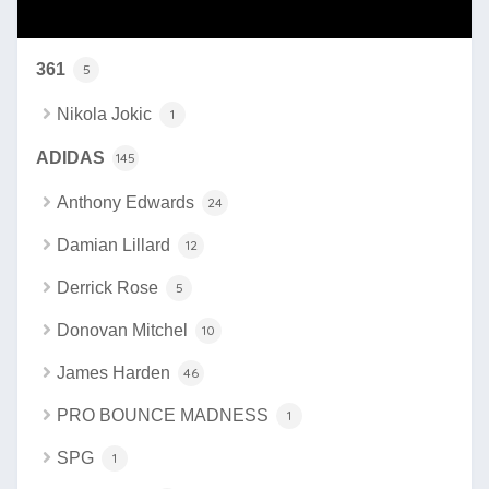
カテゴリー
361
5
Nikola Jokic
1
ADIDAS
145
Anthony Edwards
24
Damian Lillard
12
Derrick Rose
5
Donovan Mitchel
10
James Harden
46
PRO BOUNCE MADNESS
1
SPG
1