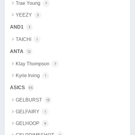
Trae Young
7
YEEZY
3
AND1
3
TAICHI
1
ANTA
12
Klay Thompson
7
Kyrie Irving
1
ASICS
55
GELBURST
13
GELFAIRY
1
GELHOOP
9