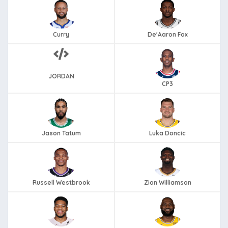
Curry
De'Aaron Fox
JORDAN
CP3
Jason Tatum
Luka Doncic
Russell Westbrook
Zion Williamson