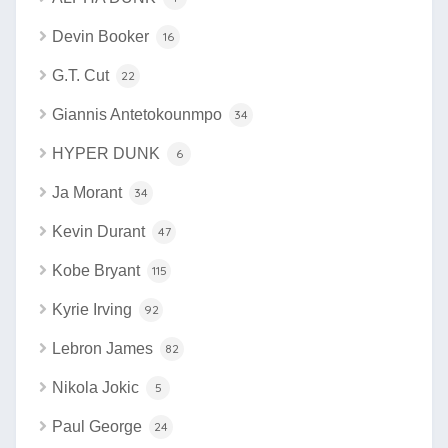
Devin Booker
16
G.T. Cut
22
Giannis Antetokounmpo
34
HYPER DUNK
6
Ja Morant
34
Kevin Durant
47
Kobe Bryant
115
Kyrie Irving
92
Lebron James
82
Nikola Jokic
5
Paul George
24