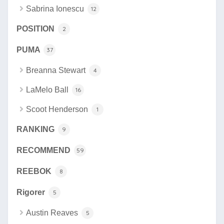
Sabrina Ionescu
12
POSITION
2
PUMA
37
Breanna Stewart
4
LaMelo Ball
16
Scoot Henderson
1
RANKING
9
RECOMMEND
59
REEBOK
8
Rigorer
5
Austin Reaves
5