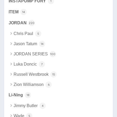
INSTAPUMP FURY
1
ITEM
14
JORDAN
220
Chris Paul
5
Jason Tatum
14
JORDAN SERIES
100
Luka Doncic
7
Russell Westbrook
15
Zion Williamson
6
Li-Ning
18
Jimmy Butler
4
Wade
5