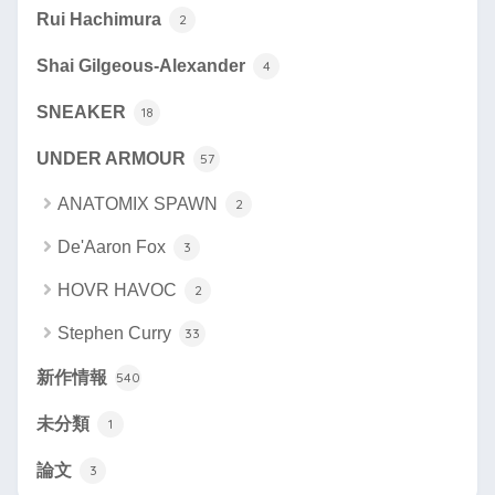
Rui Hachimura
2
Shai Gilgeous-Alexander
4
SNEAKER
18
UNDER ARMOUR
57
ANATOMIX SPAWN
2
De'Aaron Fox
3
HOVR HAVOC
2
Stephen Curry
33
新作情報
540
未分類
1
論文
3