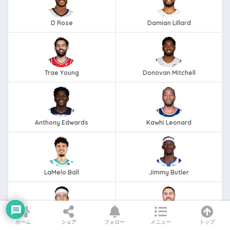
D Rose
Damian Lillard
Trae Young
Donovan Mitchell
Anthony Edwards
Kawhi Leonard
LaMelo Ball
Jimmy Butler
Austin Reaves
Klay Thompson
ホーム
シェア
フォロー
メニュー
トップ