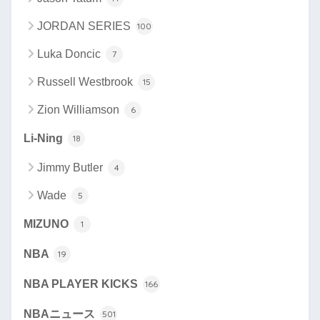
JORDAN SERIES
100
Luka Doncic
7
Russell Westbrook
15
Zion Williamson
6
Li-Ning
18
Jimmy Butler
4
Wade
5
MIZUNO
1
NBA
19
NBA PLAYER KICKS
166
NBAニュース
501