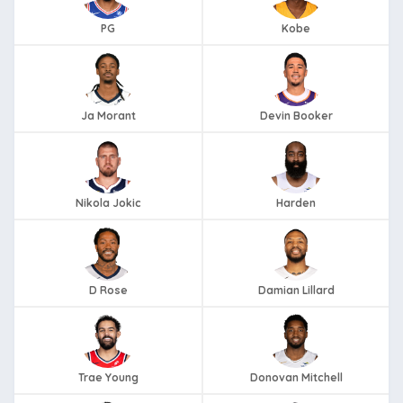
PG
Kobe
Ja Morant
Devin Booker
Nikola Jokic
Harden
D Rose
Damian Lillard
Trae Young
Donovan Mitchell