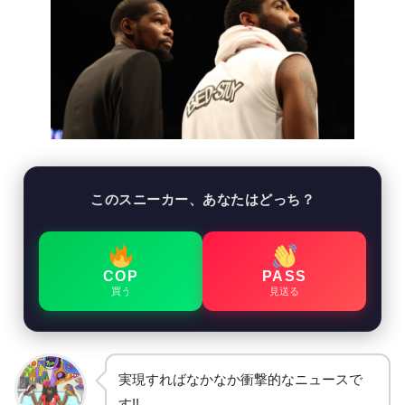
このスニーカー、あなたはどっち？
COP
PASS
買う
見送る
実現すればなかなか衝撃的なニュースで
す!!