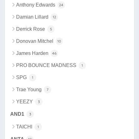
Anthony Edwards
24
Damian Lillard
12
Derrick Rose
5
Donovan Mitchel
10
James Harden
46
PRO BOUNCE MADNESS
1
SPG
1
Trae Young
7
YEEZY
3
AND1
3
TAICHI
1