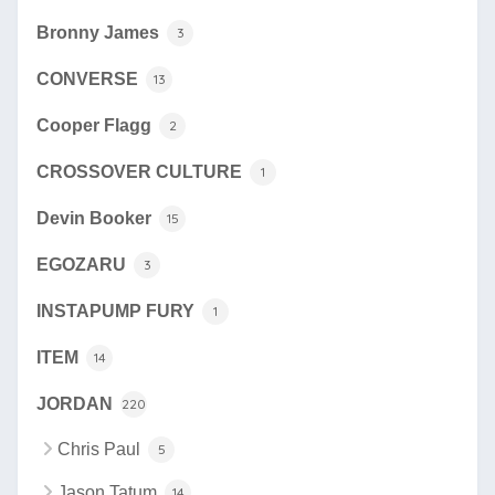
Bronny James
3
CONVERSE
13
Cooper Flagg
2
CROSSOVER CULTURE
1
Devin Booker
15
EGOZARU
3
INSTAPUMP FURY
1
ITEM
14
JORDAN
220
Chris Paul
5
Jason Tatum
14