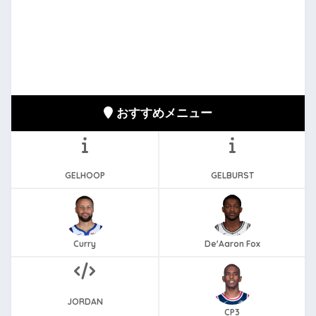
おすすめメニュー
GELHOOP
GELBURST
Curry
De'Aaron Fox
JORDAN
CP3