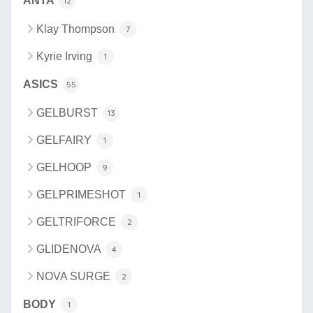
ANTA
12
Klay Thompson
7
Kyrie Irving
1
ASICS
55
GELBURST
13
GELFAIRY
1
GELHOOP
9
GELPRIMESHOT
1
GELTRIFORCE
2
GLIDENOVA
4
NOVA SURGE
2
BODY
1