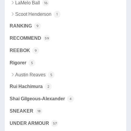
LaMelo Ball
16
Scoot Henderson
1
RANKING
9
RECOMMEND
59
REEBOK
9
Rigorer
5
Austin Reaves
5
Rui Hachimura
2
Shai Gilgeous-Alexander
4
SNEAKER
18
UNDER ARMOUR
57