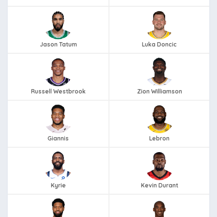
Jason Tatum
Luka Doncic
Russell Westbrook
Zion Williamson
Giannis
Lebron
Kyrie
Kevin Durant