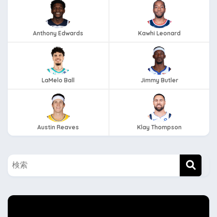
Anthony Edwards
Kawhi Leonard
LaMelo Ball
Jimmy Butler
Austin Reaves
Klay Thompson
twitterもフォローしてね！！