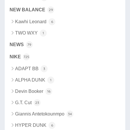
NEW BALANCE
29
Kawhi Leonard
6
TWO WXY
1
NEWS
79
NIKE
725
ADAPT BB
3
ALPHA DUNK
1
Devin Booker
16
G.T. Cut
23
Giannis Antetokounmpo
34
HYPER DUNK
6