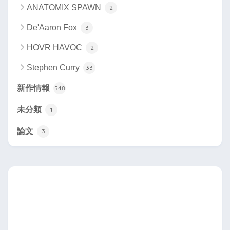
ANATOMIX SPAWN
2
De'Aaron Fox
3
HOVR HAVOC
2
Stephen Curry
33
新作情報
548
未分類
1
論文
3