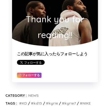
Thank you for
reading!!
この記事が気に入ったらフォローしよう
フォローする
CATEGORY :
NEWS
TAGS :
KD
kd13
kyrie
kyrie7
NIKE