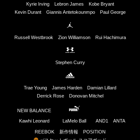
Kyrie Irving
Lebron James
Kobe Bryant
Kevin Durant
Giannis Antetokounmpo
Paul George
Russell Westbrook
Zion Williamson
Rui Hachimura
Stephen Curry
Trae Young
James Harden
Damian Lillard
Derrick Rose
Donovan Mitchel
NEW BALANCE
Kawhi Leonard
LaMelo Ball
AND1
ANTA
REEBOK
新作情報
POSITION