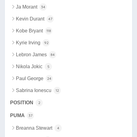
Ja Morant
34
Kevin Durant
47
Kobe Bryant
118
Kyrie Irving
92
Lebron James
84
Nikola Jokic
5
Paul George
24
Sabrina Ionescu
12
POSITION
2
PUMA
37
Breanna Stewart
4