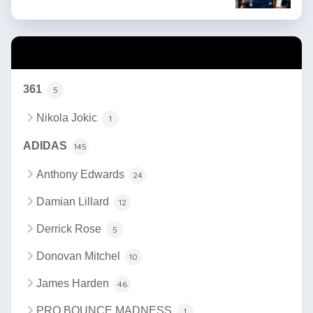
カテゴリー
361
5
Nikola Jokic
1
ADIDAS
145
Anthony Edwards
24
Damian Lillard
12
Derrick Rose
5
Donovan Mitchel
10
James Harden
46
PRO BOUNCE MADNESS
1