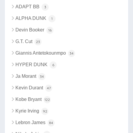
ADAPT BB
3
ALPHA DUNK
1
Devin Booker
16
G.T. Cut
23
Giannis Antetokounmpo
34
HYPER DUNK
6
Ja Morant
34
Kevin Durant
47
Kobe Bryant
122
Kyrie Irving
92
Lebron James
84