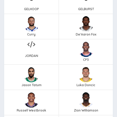
GELHOOP
GELBURST
Curry
De'Aaron Fox
JORDAN
CP3
Jason Tatum
Luka Doncic
Russell Westbrook
Zion Williamson