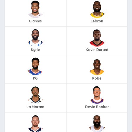
Giannis
Lebron
Kyrie
Kevin Durant
PG
Kobe
Ja Morant
Devin Booker