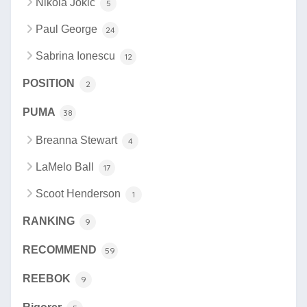
Nikola Jokic
5
Paul George
24
Sabrina Ionescu
12
POSITION
2
PUMA
38
Breanna Stewart
4
LaMelo Ball
17
Scoot Henderson
1
RANKING
9
RECOMMEND
59
REEBOK
9