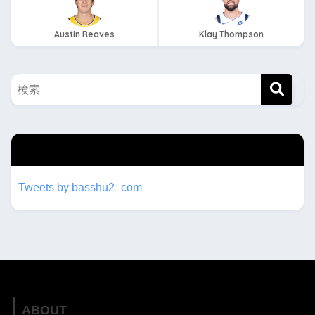
Austin Reaves
Klay Thompson
twitterもフォローしてね！！
Tweets by basshu2_com
ABOUT