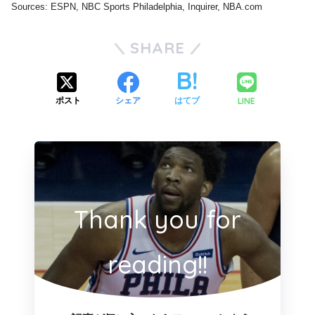
Sources: ESPN, NBC Sports Philadelphia, Inquirer, NBA.com
SHARE
LINE
ポスト
シェア
はてブ
Thank you for
reading!!