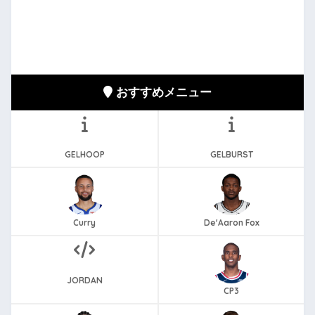
おすすめメニュー
GELHOOP
GELBURST
Curry
De'Aaron Fox
JORDAN
CP3