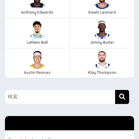
Anthony Edwards
Kawhi Leonard
LaMelo Ball
Jimmy Butler
Austin Reaves
Klay Thompson
twitterもフォローしてね！！