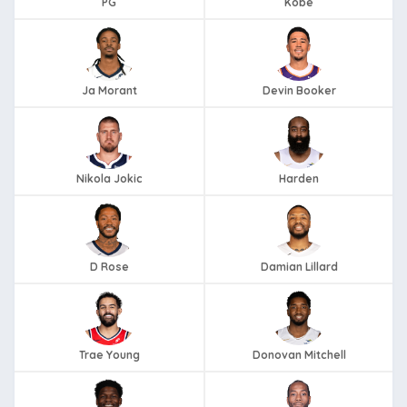
PG
Kobe
Ja Morant
Devin Booker
Nikola Jokic
Harden
D Rose
Damian Lillard
Trae Young
Donovan Mitchell