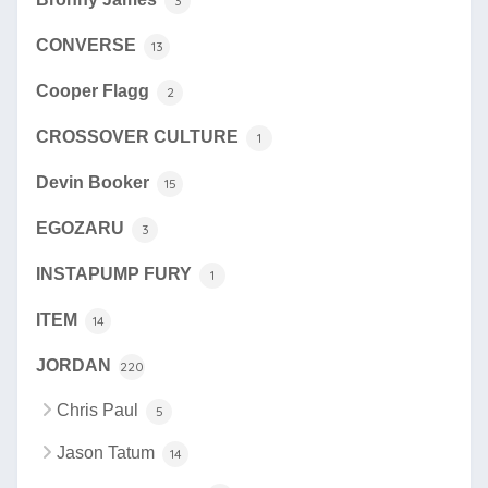
3
CONVERSE
13
Cooper Flagg
2
CROSSOVER CULTURE
1
Devin Booker
15
EGOZARU
3
INSTAPUMP FURY
1
ITEM
14
JORDAN
220
Chris Paul
5
Jason Tatum
14