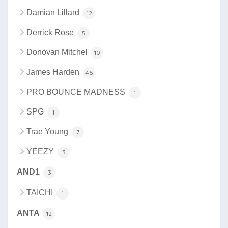
Damian Lillard
12
Derrick Rose
5
Donovan Mitchel
10
James Harden
46
PRO BOUNCE MADNESS
1
SPG
1
Trae Young
7
YEEZY
3
AND1
3
TAICHI
1
ANTA
12