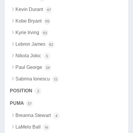
Kevin Durant
47
Kobe Bryant
115
Kyrie Irving
92
Lebron James
82
Nikola Jokic
5
Paul George
24
Sabrina Ionescu
12
POSITION
2
PUMA
37
Breanna Stewart
4
LaMelo Ball
16