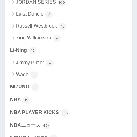
JORDAN SERIES
100
Luka Doncic
7
Russell Westbrook
15
Zion Williamson
6
Li-Ning
18
Jimmy Butler
4
Wade
5
MIZUNO
1
NBA
19
NBA PLAYER KICKS
166
NBAニュース
494