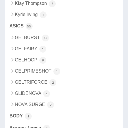
Klay Thompson
7
Kyrie Irving
1
ASICS
55
GELBURST
13
GELFAIRY
1
GELHOOP
9
GELPRIMESHOT
1
GELTRIFORCE
2
GLIDENOVA
4
NOVA SURGE
2
BODY
1
Bronny James