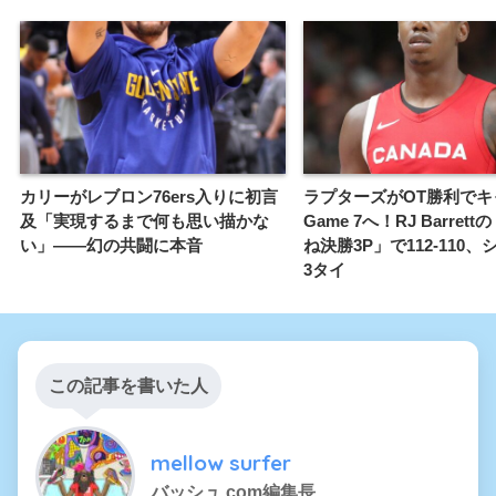
カリーがレブロン76ers入りに初言
ラプターズがOT勝利でキ
及「実現するまで何も思い描かな
Game 7へ！RJ Barret
い」——幻の共闘に本音
ね決勝3P」で112-110、
3タイ
この記事を書いた人
mellow surfer
バッシュ.com編集長