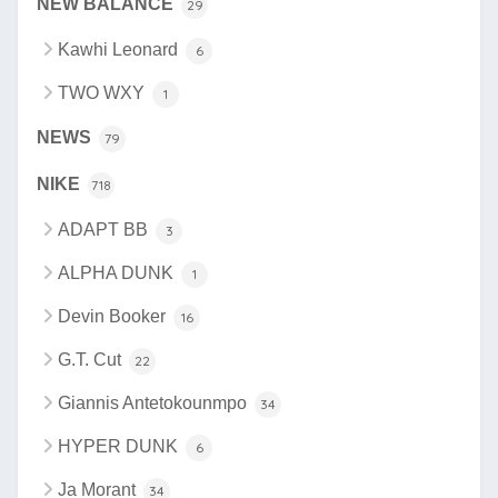
NEW BALANCE
29
Kawhi Leonard
6
TWO WXY
1
NEWS
79
NIKE
718
ADAPT BB
3
ALPHA DUNK
1
Devin Booker
16
G.T. Cut
22
Giannis Antetokounmpo
34
HYPER DUNK
6
Ja Morant
34