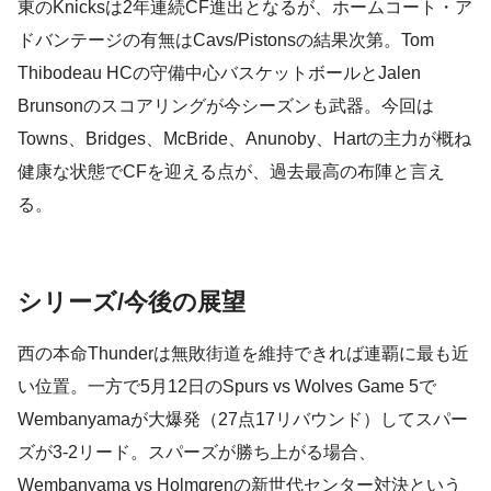
東のKnicksは2年連続CF進出となるが、ホームコート・ア
ドバンテージの有無はCavs/Pistonsの結果次第。Tom
Thibodeau HCの守備中心バスケットボールとJalen
Brunsonのスコアリングが今シーズンも武器。今回は
Towns、Bridges、McBride、Anunoby、Hartの主力が概ね
健康な状態でCFを迎える点が、過去最高の布陣と言え
る。
シリーズ/今後の展望
西の本命Thunderは無敗街道を維持できれば連覇に最も近
い位置。一方で5月12日のSpurs vs Wolves Game 5で
Wembanyamaが大爆発（27点17リバウンド）してスパー
ズが3-2リード。スパーズが勝ち上がる場合、
Wembanyama vs Holmgrenの新世代センター対決という