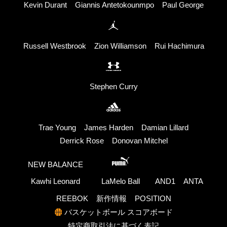
Kevin Durant
Giannis Antetokounmpo
Paul George
Russell Westbrook
Zion Williamson
Rui Hachimura
Stephen Curry
Trae Young
James Harden
Damian Lillard
Derrick Rose
Donovan Mitchel
NEW BALANCE
Kawhi Leonard
LaMelo Ball
AND1
ANTA
REEBOK
新作情報
POSITION
バスケットボール スコアボード
特定商取引法に基づく表記