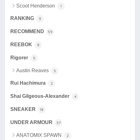
Scoot Henderson
1
RANKING
9
RECOMMEND
59
REEBOK
8
Rigorer
5
Austin Reaves
5
Rui Hachimura
2
Shai Gilgeous-Alexander
4
SNEAKER
18
UNDER ARMOUR
57
ANATOMIX SPAWN
2