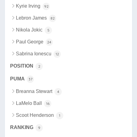
Kyrie Irving
92
Lebron James
82
Nikola Jokic
5
Paul George
24
Sabrina Ionescu
12
POSITION
2
PUMA
37
Breanna Stewart
4
LaMelo Ball
16
Scoot Henderson
1
RANKING
9