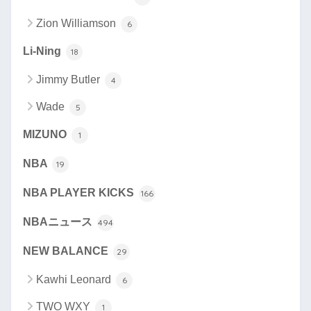
Zion Williamson
6
Li-Ning
18
Jimmy Butler
4
Wade
5
MIZUNO
1
NBA
19
NBA PLAYER KICKS
166
NBAニュース
494
NEW BALANCE
29
Kawhi Leonard
6
TWO WXY
1