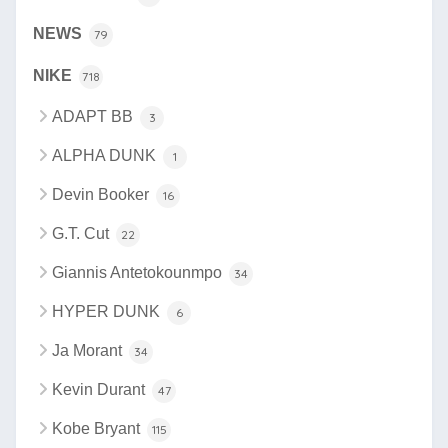
NEWS
79
NIKE
718
ADAPT BB
3
ALPHA DUNK
1
Devin Booker
16
G.T. Cut
22
Giannis Antetokounmpo
34
HYPER DUNK
6
Ja Morant
34
Kevin Durant
47
Kobe Bryant
115