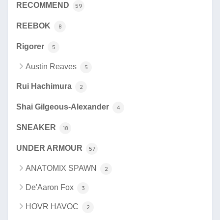
RECOMMEND
59
REEBOK
8
Rigorer
5
Austin Reaves
5
Rui Hachimura
2
Shai Gilgeous-Alexander
4
SNEAKER
18
UNDER ARMOUR
57
ANATOMIX SPAWN
2
De'Aaron Fox
3
HOVR HAVOC
2