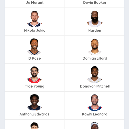
Ja Morant
Devin Booker
Nikola Jokic
Harden
D Rose
Damian Lillard
Trae Young
Donovan Mitchell
Anthony Edwards
Kawhi Leonard