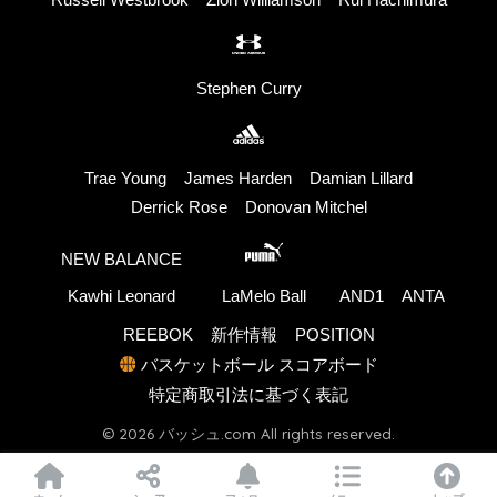
Stephen Curry
Trae Young
James Harden
Damian Lillard
Derrick Rose
Donovan Mitchel
NEW BALANCE
Kawhi Leonard
LaMelo Ball
AND1
ANTA
REEBOK
新作情報
POSITION
バスケットボール スコアボード
特定商取引法に基づく表記
© 2026 バッシュ.com All rights reserved.