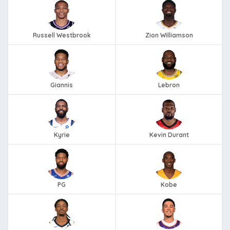
Russell Westbrook
Zion Williamson
Giannis
Lebron
Kyrie
Kevin Durant
PG
Kobe