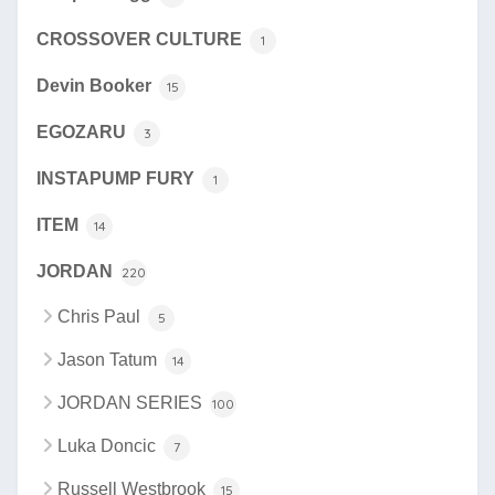
CROSSOVER CULTURE
1
Devin Booker
15
EGOZARU
3
INSTAPUMP FURY
1
ITEM
14
JORDAN
220
Chris Paul
5
Jason Tatum
14
JORDAN SERIES
100
Luka Doncic
7
Russell Westbrook
15