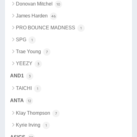
Donovan Mitchel
10
James Harden
46
PRO BOUNCE MADNESS
1
SPG
1
Trae Young
7
YEEZY
3
AND1
3
TAICHI
1
ANTA
12
Klay Thompson
7
Kyrie Irving
1