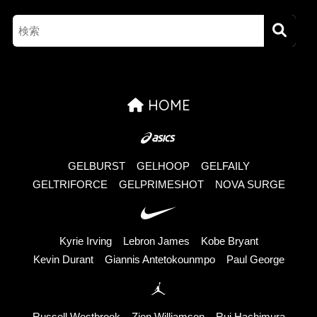
HOME
GELBURST
GELHOOP
GELFAILY
GELTRIFORCE
GELPRIMESHOT
NOVA SURGE
Kyrie Irving
Lebron James
Kobe Bryant
Kevin Durant
Giannis Antetokounmpo
Paul George
Russell Westbrook
Zion Williamson
Rui Hachimura