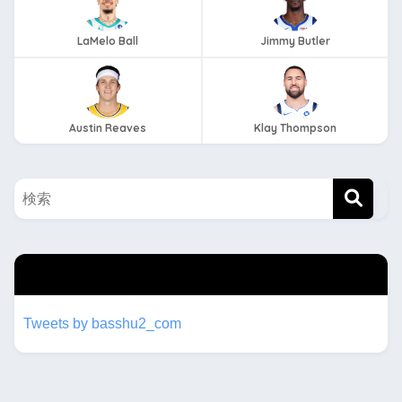
LaMelo Ball
Jimmy Butler
Austin Reaves
Klay Thompson
twitterもフォローしてね！！
Tweets by basshu2_com