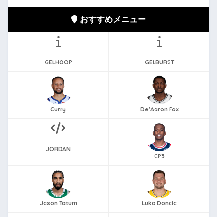
おすすめメニュー
GELHOOP
GELBURST
Curry
De'Aaron Fox
JORDAN
CP3
Jason Tatum
Luka Doncic