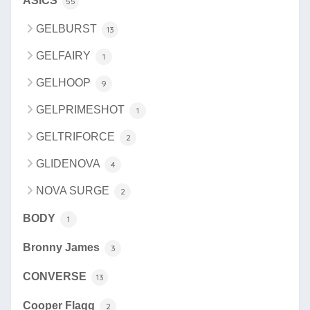
ASICS
55
GELBURST
13
GELFAIRY
1
GELHOOP
9
GELPRIMESHOT
1
GELTRIFORCE
2
GLIDENOVA
4
NOVA SURGE
2
BODY
1
Bronny James
3
CONVERSE
13
Cooper Flagg
2