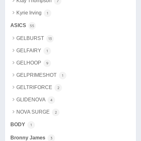
Klay Thompson
7
Kyrie Irving
1
ASICS
55
GELBURST
13
GELFAIRY
1
GELHOOP
9
GELPRIMESHOT
1
GELTRIFORCE
2
GLIDENOVA
4
NOVA SURGE
2
BODY
1
Bronny James
3