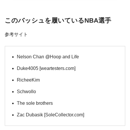
このバッシュを履いているNBA選手
参考サイト
Nelson Chan @Hoop and Life
Duke4005 [weartesters.com]
RicheeKim
Schwollo
The sole brothers
Zac Dubasik [SoleCollector.com]