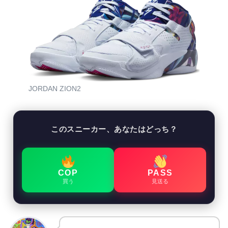
JORDAN ZION2
このスニーカー、あなたはどっち？
COP
PASS
買う
見送る