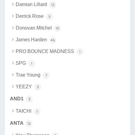
Damian Lillard
12
Derrick Rose
5
Donovan Mitchel
10
James Harden
46
PRO BOUNCE MADNESS
1
SPG
1
Trae Young
7
YEEZY
3
AND1
3
TAICHI
1
ANTA
12