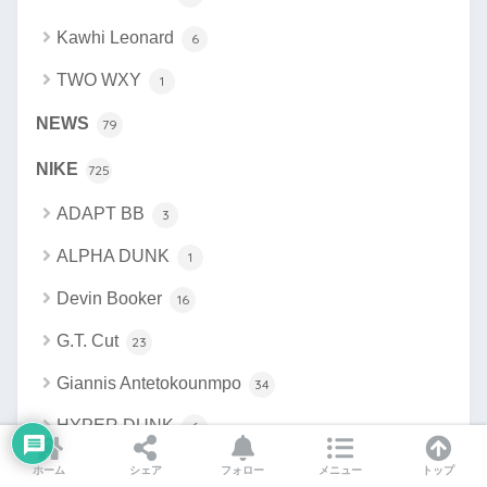
Kawhi Leonard
6
TWO WXY
1
NEWS
79
NIKE
725
ADAPT BB
3
ALPHA DUNK
1
Devin Booker
16
G.T. Cut
23
Giannis Antetokounmpo
34
HYPER DUNK
6
Ja Morant
34
ホーム
シェア
フォロー
メニュー
トップ