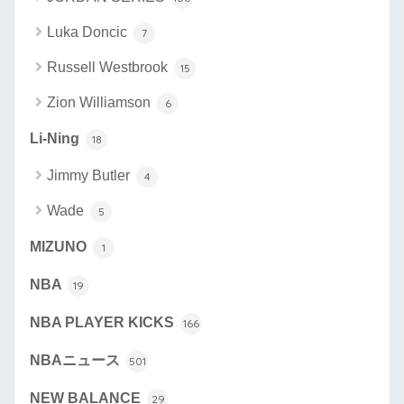
Luka Doncic
7
Russell Westbrook
15
Zion Williamson
6
Li-Ning
18
Jimmy Butler
4
Wade
5
MIZUNO
1
NBA
19
NBA PLAYER KICKS
166
NBAニュース
501
NEW BALANCE
29