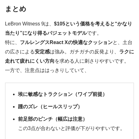
まとめ
LeBron Witness 9は、
$105という価格を考えると“かなり
当たり”になり得るバジェットモデル
です。
特に、
フルレングスReact Xの快適なクッション
と、土台
の広さによる
安定感
は強み。ガチガチの反発より、
ラクに
走れて疲れにくい方向
を求める人に刺さりやすいです。
一方で、注意点ははっきりしていて、
埃に敏感なトラクション（ワイプ前提）
踵のズレ（ヒールスリップ）
前足部のピンチ（幅広は注意）
この3点が合わないと評価が下がりやすいです。