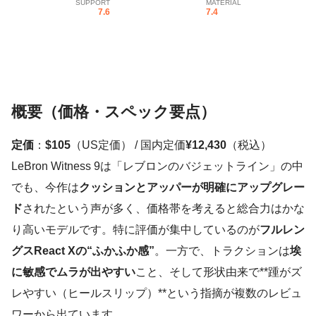
SUPPORT
MATERIAL
7.6
7.4
概要（価格・スペック要点）
定価
：
$105
（US定価） / 国内定価
¥12,430
（税込）
LeBron Witness 9は「レブロンのバジェットライン」の中
でも、今作は
クッションとアッパーが明確にアップグレー
ド
されたという声が多く、価格帯を考えると総合力はかな
り高いモデルです。特に評価が集中しているのが
フルレン
グスReact Xの“ふかふか感”
。一方で、トラクションは
埃
に敏感でムラが出やすい
こと、そして形状由来で**踵がズ
レやすい（ヒールスリップ）**という指摘が複数のレビュ
ワーから出ています。