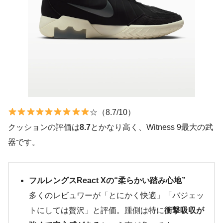
☆（8.7/10）
クッションの評価は
8.7
とかなり高く、Witness 9最大の武
器です。
フルレングスReact Xの“柔らかい踏み心地”
多くのレビュワーが「とにかく快適」「バジェッ
トにしては贅沢」と評価。踵側は特に
衝撃吸収が