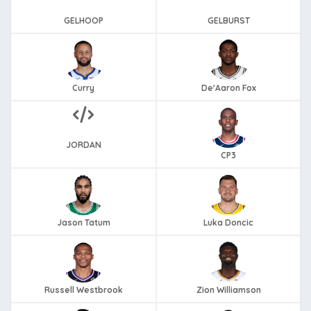
GELHOOP
GELBURST
Curry
De'Aaron Fox
JORDAN
CP3
Jason Tatum
Luka Doncic
Russell Westbrook
Zion Williamson