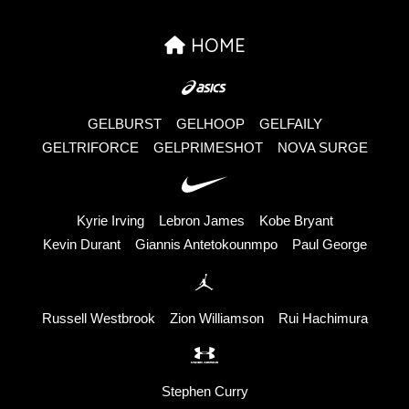
HOME
GELBURST
GELHOOP
GELFAILY
GELTRIFORCE
GELPRIMESHOT
NOVA SURGE
Kyrie Irving
Lebron James
Kobe Bryant
Kevin Durant
Giannis Antetokounmpo
Paul George
Russell Westbrook
Zion Williamson
Rui Hachimura
Stephen Curry