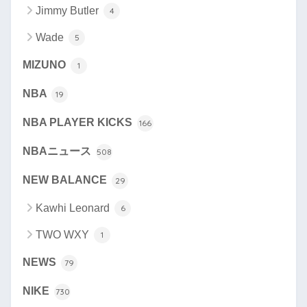
Jimmy Butler
4
Wade
5
MIZUNO
1
NBA
19
NBA PLAYER KICKS
166
NBAニュース
508
NEW BALANCE
29
Kawhi Leonard
6
TWO WXY
1
NEWS
79
NIKE
730