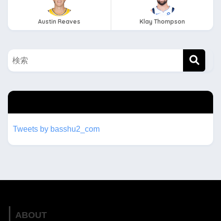
Austin Reaves
Klay Thompson
twitterもフォローしてね！！
Tweets by basshu2_com
ABOUT