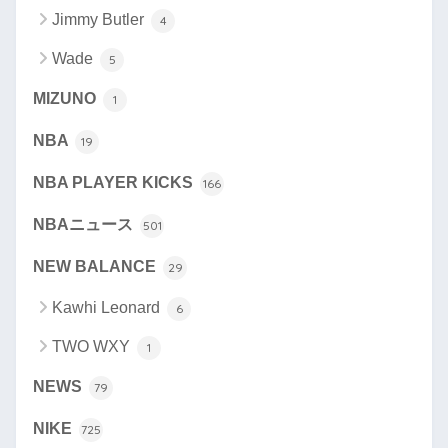
Jimmy Butler
4
Wade
5
MIZUNO
1
NBA
19
NBA PLAYER KICKS
166
NBAニュース
501
NEW BALANCE
29
Kawhi Leonard
6
TWO WXY
1
NEWS
79
NIKE
725