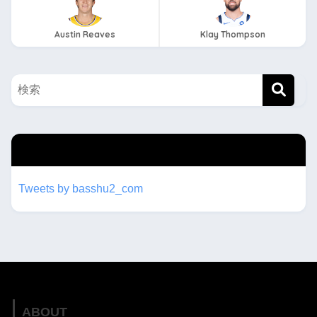
Austin Reaves
Klay Thompson
twitterもフォローしてね！！
Tweets by basshu2_com
ABOUT