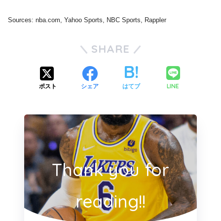
Sources: nba.com, Yahoo Sports, NBC Sports, Rappler
SHARE
LINE
ポスト
シェア
はてブ
Thank you for
reading!!