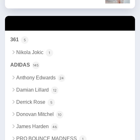
カテゴリー
361
5
Nikola Jokic
1
ADIDAS
145
Anthony Edwards
24
Damian Lillard
12
Derrick Rose
5
Donovan Mitchel
10
James Harden
46
PRO BOUNCE MADNESS
1