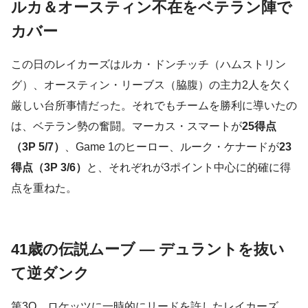
ルカ＆オースティン不在をベテラン陣で
カバー
この日のレイカーズはルカ・ドンチッチ（ハムストリン
グ）、オースティン・リーブス（脇腹）の主力2人を欠く
厳しい台所事情だった。それでもチームを勝利に導いたの
は、ベテラン勢の奮闘。マーカス・スマートが
25得点
（3P 5/7）
、Game 1のヒーロー、ルーク・ケナードが
23
得点（3P 3/6）
と、それぞれが3ポイント中心に的確に得
点を重ねた。
41歳の伝説ムーブ — デュラントを抜い
て逆ダンク
第3Q、ロケッツに一時的にリードを許したレイカーズ