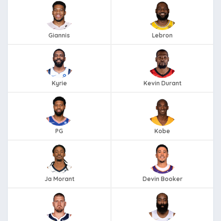
Giannis
Lebron
Kyrie
Kevin Durant
PG
Kobe
Ja Morant
Devin Booker