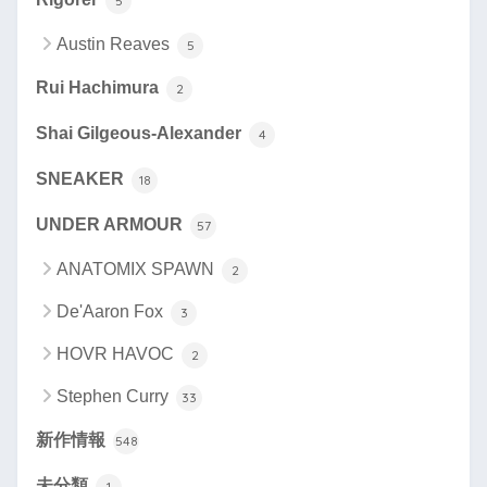
5
Austin Reaves
5
Rui Hachimura
2
Shai Gilgeous-Alexander
4
SNEAKER
18
UNDER ARMOUR
57
ANATOMIX SPAWN
2
De'Aaron Fox
3
HOVR HAVOC
2
Stephen Curry
33
新作情報
548
未分類
1