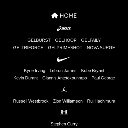
HOME
GELBURST
GELHOOP
GELFAILY
GELTRIFORCE
GELPRIMESHOT
NOVA SURGE
Kyrie Irving
Lebron James
Kobe Bryant
Kevin Durant
Giannis Antetokounmpo
Paul George
Russell Westbrook
Zion Williamson
Rui Hachimura
Stephen Curry