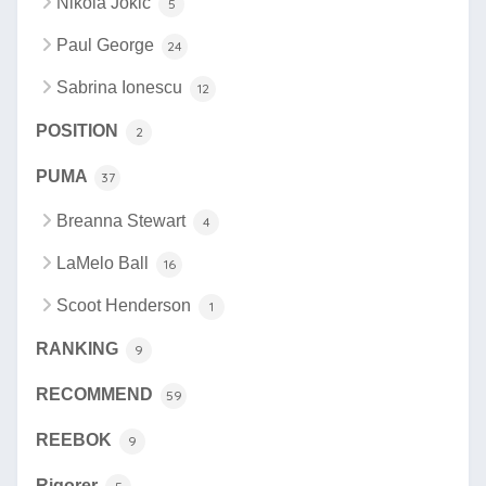
Nikola Jokic
5
Paul George
24
Sabrina Ionescu
12
POSITION
2
PUMA
37
Breanna Stewart
4
LaMelo Ball
16
Scoot Henderson
1
RANKING
9
RECOMMEND
59
REEBOK
9
Rigorer