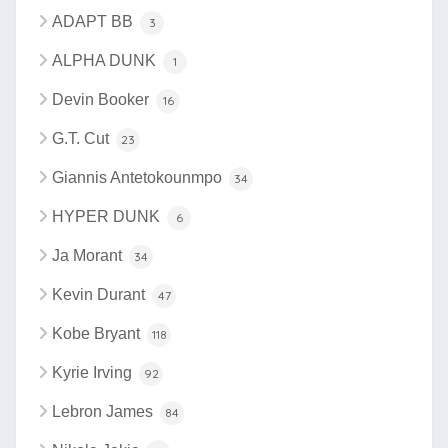
ADAPT BB
3
ALPHA DUNK
1
Devin Booker
16
G.T. Cut
23
Giannis Antetokounmpo
34
HYPER DUNK
6
Ja Morant
34
Kevin Durant
47
Kobe Bryant
118
Kyrie Irving
92
Lebron James
84