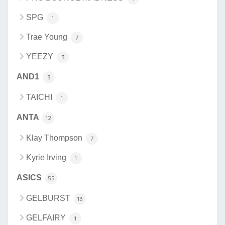
SPG
1
Trae Young
7
YEEZY
3
AND1
3
TAICHI
1
ANTA
12
Klay Thompson
7
Kyrie Irving
1
ASICS
55
GELBURST
13
GELFAIRY
1