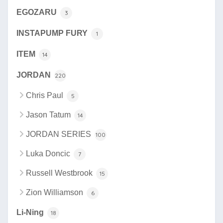
EGOZARU
3
INSTAPUMP FURY
1
ITEM
14
JORDAN
220
Chris Paul
5
Jason Tatum
14
JORDAN SERIES
100
Luka Doncic
7
Russell Westbrook
15
Zion Williamson
6
Li-Ning
18