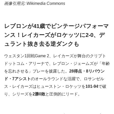
画像引用元: Wikimedia Commons
レブロンが41歳でビンテージパフォーマ
ンス！レイカーズがロケッツに2-0、デ
ュラント抜き去る逆ダンクも
ウェスタン1回戦Game 2、レイカーズが舞台のクリプト
ドットコム・アリーナで、レブロン・ジェームズが「年齢
を忘れさせる」プレーを披露した。
28得点・8リバウン
ド・7アシスト
のオールラウンドな活躍で、ロサンゼル
ス・レイカーズはヒューストン・ロケッツを
101-94
で破
り、シリーズを
2勝0敗
と圧倒的にリード。