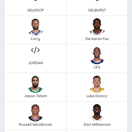
GELHOOP
GELBURST
Curry
De'Aaron Fox
JORDAN
CP3
Jason Tatum
Luka Doncic
Russell Westbrook
Zion Williamson