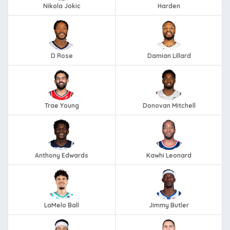
Nikola Jokic
Harden
D Rose
Damian Lillard
Trae Young
Donovan Mitchell
Anthony Edwards
Kawhi Leonard
LaMelo Ball
Jimmy Butler