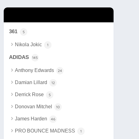
カテゴリー
361
5
Nikola Jokic
1
ADIDAS
145
Anthony Edwards
24
Damian Lillard
12
Derrick Rose
5
Donovan Mitchel
10
James Harden
46
PRO BOUNCE MADNESS
1