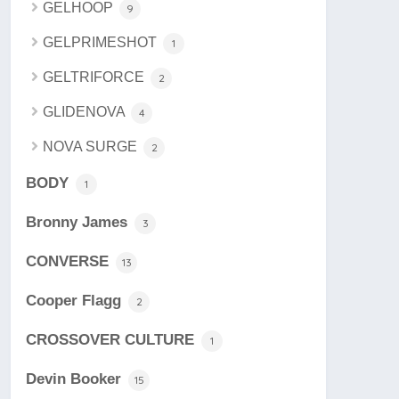
GELHOOP
9
GELPRIMESHOT
1
GELTRIFORCE
2
GLIDENOVA
4
NOVA SURGE
2
BODY
1
Bronny James
3
CONVERSE
13
Cooper Flagg
2
CROSSOVER CULTURE
1
Devin Booker
15