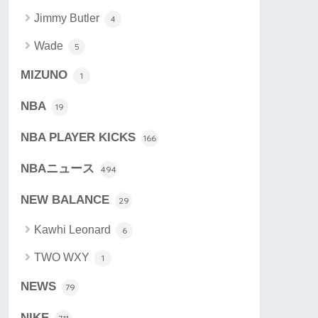
Jimmy Butler
4
Wade
5
MIZUNO
1
NBA
19
NBA PLAYER KICKS
166
NBAニュース
494
NEW BALANCE
29
Kawhi Leonard
6
TWO WXY
1
NEWS
79
NIKE