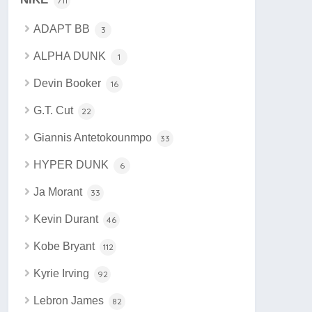
711
ADAPT BB
3
ALPHA DUNK
1
Devin Booker
16
G.T. Cut
22
Giannis Antetokounmpo
33
HYPER DUNK
6
Ja Morant
33
Kevin Durant
46
Kobe Bryant
112
Kyrie Irving
92
Lebron James
82