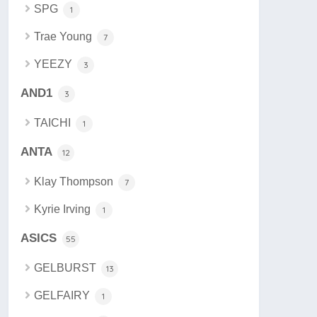
SPG
1
Trae Young
7
YEEZY
3
AND1
3
TAICHI
1
ANTA
12
Klay Thompson
7
Kyrie Irving
1
ASICS
55
GELBURST
13
GELFAIRY
1