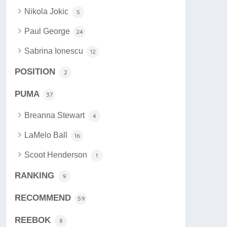
Nikola Jokic
5
Paul George
24
Sabrina Ionescu
12
POSITION
2
PUMA
37
Breanna Stewart
4
LaMelo Ball
16
Scoot Henderson
1
RANKING
9
RECOMMEND
59
REEBOK
8