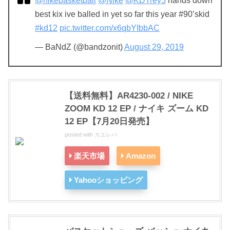
@nikebasketball
@Nike
@KDTrey5
hands down
best kix ive balled in yet so far this year #90’skid
#kd12
pic.twitter.com/x6qbYIbbAC
— BaNdZ (@bandzonit)
August 29, 2019
【送料無料】AR4230-002 / NIKE
ZOOM KD 12 EP / ナイキ ズーム KD
12 EP【7月20日発売】
posted with
カエレバ
楽天市場
Amazon
Yahooショッピング