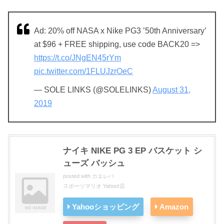
Ad: 20% off NASA x Nike PG3 ’50th Anniversary’
at $96 + FREE shipping, use code BACK20 =>
https://t.co/JNgEN45rYm
pic.twitter.com/1FLUJzrOeC
— SOLE LINKS (@SOLELINKS)
August 31,
2019
ナイキ NIKE PG 3 EP バスケット シ
ューズ バッシュ
posted with
カエレバ
スポーツマリオ Yahoo!店
Yahooショッピング
Amazon